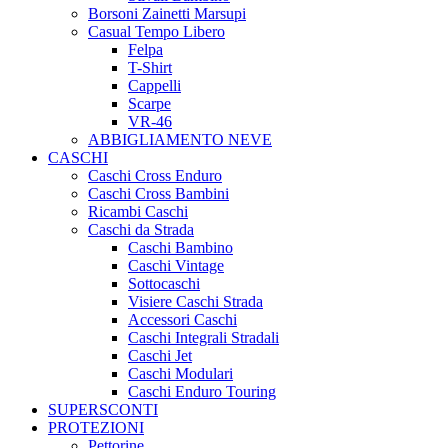
Borsoni Zainetti Marsupi
Casual Tempo Libero
Felpa
T-Shirt
Cappelli
Scarpe
VR-46
ABBIGLIAMENTO NEVE
CASCHI
Caschi Cross Enduro
Caschi Cross Bambini
Ricambi Caschi
Caschi da Strada
Caschi Bambino
Caschi Vintage
Sottocaschi
Visiere Caschi Strada
Accessori Caschi
Caschi Integrali Stradali
Caschi Jet
Caschi Modulari
Caschi Enduro Touring
SUPERSCONTI
PROTEZIONI
Pettorine