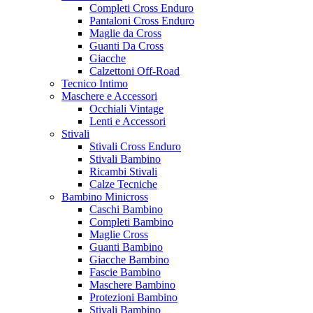
Completi Cross Enduro
Pantaloni Cross Enduro
Maglie da Cross
Guanti Da Cross
Giacche
Calzettoni Off-Road
Tecnico Intimo
Maschere e Accessori
Occhiali Vintage
Lenti e Accessori
Stivali
Stivali Cross Enduro
Stivali Bambino
Ricambi Stivali
Calze Tecniche
Bambino Minicross
Caschi Bambino
Completi Bambino
Maglie Cross
Guanti Bambino
Giacche Bambino
Fascie Bambino
Maschere Bambino
Protezioni Bambino
Stivali Bambino