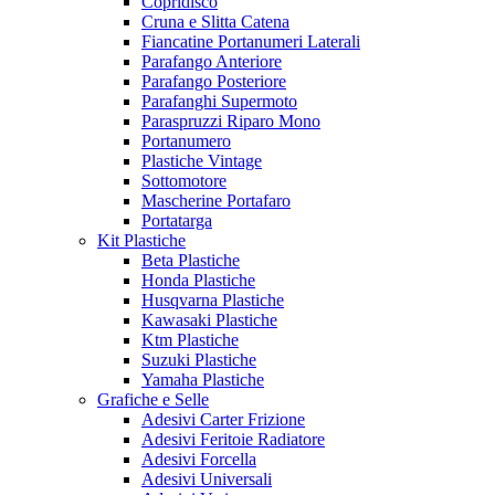
Copridisco
Cruna e Slitta Catena
Fiancatine Portanumeri Laterali
Parafango Anteriore
Parafango Posteriore
Parafanghi Supermoto
Paraspruzzi Riparo Mono
Portanumero
Plastiche Vintage
Sottomotore
Mascherine Portafaro
Portatarga
Kit Plastiche
Beta Plastiche
Honda Plastiche
Husqvarna Plastiche
Kawasaki Plastiche
Ktm Plastiche
Suzuki Plastiche
Yamaha Plastiche
Grafiche e Selle
Adesivi Carter Frizione
Adesivi Feritoie Radiatore
Adesivi Forcella
Adesivi Universali