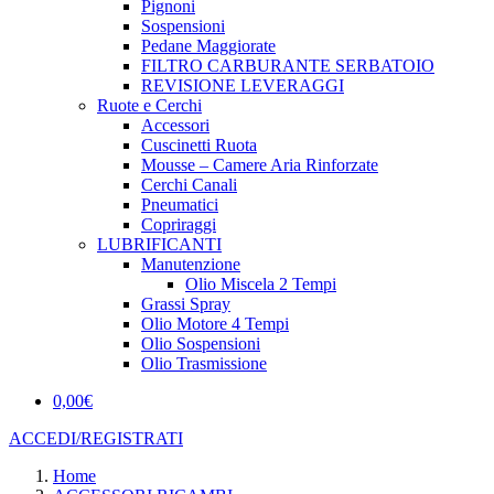
Pignoni
Sospensioni
Pedane Maggiorate
FILTRO CARBURANTE SERBATOIO
REVISIONE LEVERAGGI
Ruote e Cerchi
Accessori
Cuscinetti Ruota
Mousse – Camere Aria Rinforzate
Cerchi Canali
Pneumatici
Copriraggi
LUBRIFICANTI
Manutenzione
Olio Miscela 2 Tempi
Grassi Spray
Olio Motore 4 Tempi
Olio Sospensioni
Olio Trasmissione
0,00
€
ACCEDI/REGISTRATI
Home