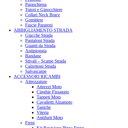
Paraschiena
Tutori e Ginocchiere
Collari Neck Brace
Gomitiere
Fascie Parareni
ABBIGLIAMENTO STRADA
Giacche Strada
Pantaloni Strada
Guanti da Strada
Antipioggia
Bandane
Stivali – Scarpe Strada
Calzettoni Strada
Salvascarpe
ACCESSORI RICAMBI
Attrezzature
Attrezzi Moto
Cinghie Fissaggio
Tappeti Moto
Cavalletti Alzamoto
Taniche
Viteria
Antifurti Moto
Freni
Kit Revisione Pinza Freno