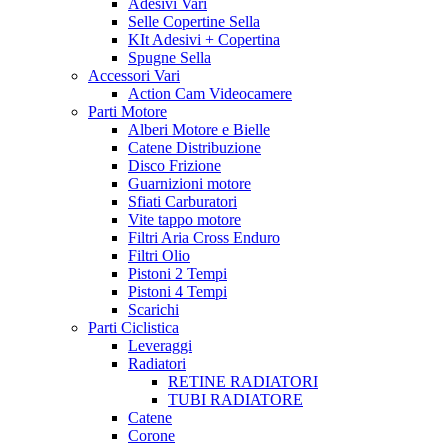
Adesivi Vari
Selle Copertine Sella
KIt Adesivi + Copertina
Spugne Sella
Accessori Vari
Action Cam Videocamere
Parti Motore
Alberi Motore e Bielle
Catene Distribuzione
Disco Frizione
Guarnizioni motore
Sfiati Carburatori
Vite tappo motore
Filtri Aria Cross Enduro
Filtri Olio
Pistoni 2 Tempi
Pistoni 4 Tempi
Scarichi
Parti Ciclistica
Leveraggi
Radiatori
RETINE RADIATORI
TUBI RADIATORE
Catene
Corone