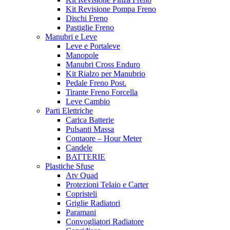
Kit Revisione Pompa Freno
Dischi Freno
Pastiglie Freno
Manubri e Leve
Leve e Portaleve
Manopole
Manubri Cross Enduro
Kit Rialzo per Manubrio
Pedale Freno Post.
Tirante Freno Forcella
Leve Cambio
Parti Elettriche
Carica Batterie
Pulsanti Massa
Contaore – Hour Meter
Candele
BATTERIE
Plastiche Sfuse
Atv Quad
Protezioni Telaio e Carter
Copristeli
Griglie Radiatori
Paramani
Convogliatori Radiatore