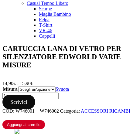
Casual Tempo Libero
Scarpe
Maglia Bambino
Felpa
T-Shirt
VR-46
Cappelli
CARTUCCIA LANA DI VETRO PER
SILENZIATORE EDWORLD VARIE
MISURE
Fascia
14,90
€
-
15,90
€
di
Misura
Svuota
prezzo:
CARTUCCIA
da
LANA
Scrivici
14,90€
DI
a
COD:
W746001 + W746002
Categoria:
ACCESSORI RICAMBI
VETRO
15,90€
PER
SILENZIATORE
Aggiungi al carrello
EDWORLD
VARIE