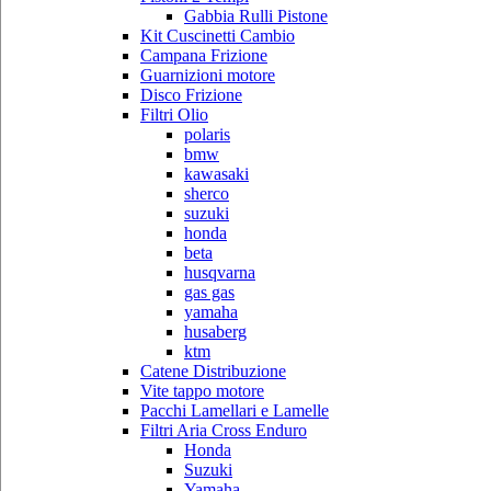
Gabbia Rulli Pistone
Kit Cuscinetti Cambio
Campana Frizione
Guarnizioni motore
Disco Frizione
Filtri Olio
polaris
bmw
kawasaki
sherco
suzuki
honda
beta
husqvarna
gas gas
yamaha
husaberg
ktm
Catene Distribuzione
Vite tappo motore
Pacchi Lamellari e Lamelle
Filtri Aria Cross Enduro
Honda
Suzuki
Yamaha