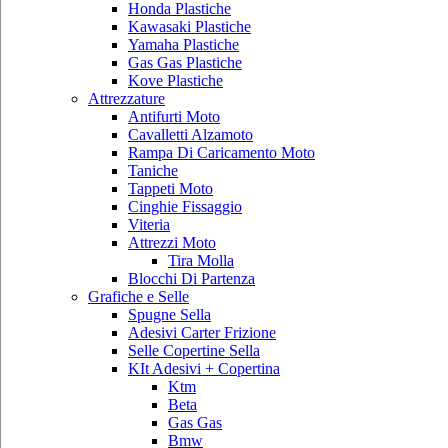
Honda Plastiche
Kawasaki Plastiche
Yamaha Plastiche
Gas Gas Plastiche
Kove Plastiche
Attrezzature
Antifurti Moto
Cavalletti Alzamoto
Rampa Di Caricamento Moto
Taniche
Tappeti Moto
Cinghie Fissaggio
Viteria
Attrezzi Moto
Tira Molla
Blocchi Di Partenza
Grafiche e Selle
Spugne Sella
Adesivi Carter Frizione
Selle Copertine Sella
KIt Adesivi + Copertina
Ktm
Beta
Gas Gas
Bmw