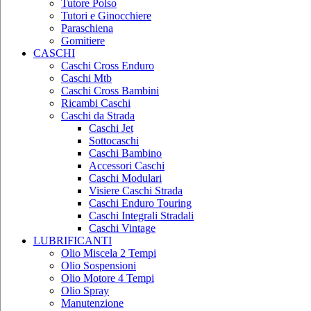
Tutore Polso
Tutori e Ginocchiere
Paraschiena
Gomitiere
CASCHI
Caschi Cross Enduro
Caschi Mtb
Caschi Cross Bambini
Ricambi Caschi
Caschi da Strada
Caschi Jet
Sottocaschi
Caschi Bambino
Accessori Caschi
Caschi Modulari
Visiere Caschi Strada
Caschi Enduro Touring
Caschi Integrali Stradali
Caschi Vintage
LUBRIFICANTI
Olio Miscela 2 Tempi
Olio Sospensioni
Olio Motore 4 Tempi
Olio Spray
Manutenzione