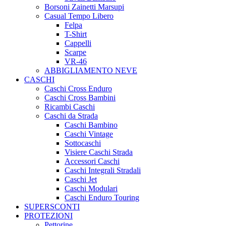
Borsoni Zainetti Marsupi
Casual Tempo Libero
Felpa
T-Shirt
Cappelli
Scarpe
VR-46
ABBIGLIAMENTO NEVE
CASCHI
Caschi Cross Enduro
Caschi Cross Bambini
Ricambi Caschi
Caschi da Strada
Caschi Bambino
Caschi Vintage
Sottocaschi
Visiere Caschi Strada
Accessori Caschi
Caschi Integrali Stradali
Caschi Jet
Caschi Modulari
Caschi Enduro Touring
SUPERSCONTI
PROTEZIONI
Pettorine