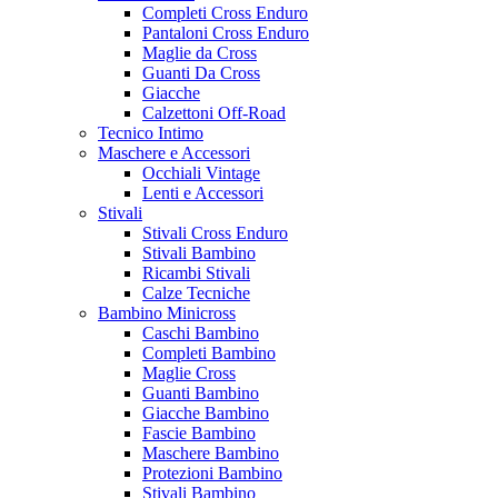
Completi Cross Enduro
Pantaloni Cross Enduro
Maglie da Cross
Guanti Da Cross
Giacche
Calzettoni Off-Road
Tecnico Intimo
Maschere e Accessori
Occhiali Vintage
Lenti e Accessori
Stivali
Stivali Cross Enduro
Stivali Bambino
Ricambi Stivali
Calze Tecniche
Bambino Minicross
Caschi Bambino
Completi Bambino
Maglie Cross
Guanti Bambino
Giacche Bambino
Fascie Bambino
Maschere Bambino
Protezioni Bambino
Stivali Bambino