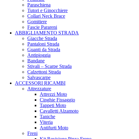
Paraschiena
Tutori e Ginocchiere
Collari Neck Brace
Gomitiere
Fascie Parareni
ABBIGLIAMENTO STRADA
Giacche Strada
Pantaloni Strada
Guanti da Strada
Antipioggia
Bandane
Stivali – Scarpe Strada
Calzettoni Strada
Salvascarpe
ACCESSORI RICAMBI
Attrezzature
Attrezzi Moto
Cinghie Fissaggio
Tappeti Moto
Cavalletti Alzamoto
Taniche
Viteria
Antifurti Moto
Freni
Kit Revisione Pinza Freno