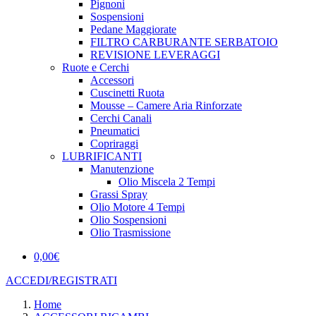
Pignoni
Sospensioni
Pedane Maggiorate
FILTRO CARBURANTE SERBATOIO
REVISIONE LEVERAGGI
Ruote e Cerchi
Accessori
Cuscinetti Ruota
Mousse – Camere Aria Rinforzate
Cerchi Canali
Pneumatici
Copriraggi
LUBRIFICANTI
Manutenzione
Olio Miscela 2 Tempi
Grassi Spray
Olio Motore 4 Tempi
Olio Sospensioni
Olio Trasmissione
0,00
€
ACCEDI/REGISTRATI
Home