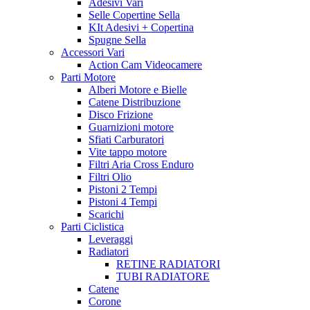
Adesivi Vari
Selle Copertine Sella
KIt Adesivi + Copertina
Spugne Sella
Accessori Vari
Action Cam Videocamere
Parti Motore
Alberi Motore e Bielle
Catene Distribuzione
Disco Frizione
Guarnizioni motore
Sfiati Carburatori
Vite tappo motore
Filtri Aria Cross Enduro
Filtri Olio
Pistoni 2 Tempi
Pistoni 4 Tempi
Scarichi
Parti Ciclistica
Leveraggi
Radiatori
RETINE RADIATORI
TUBI RADIATORE
Catene
Corone