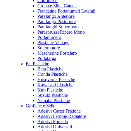
Copridisco
Cruna e Slitta Catena
Fiancatine Portanumeri Laterali
Parafango Anteriore
Parafango Posteriore
Parafanghi Supermoto
Paraspruzzi Riparo Mono
Portanumero
Plastiche Vintage
Sottomotore
Mascherine Portafaro
Portatarga
Kit Plastiche
Beta Plastiche
Honda Plastiche
Husqvarna Plastiche
Kawasaki Plastiche
Ktm Plastiche
Suzuki Plastiche
Yamaha Plastiche
Grafiche e Selle
Adesivi Carter Frizione
Adesivi Feritoie Radiatore
Adesivi Forcella
Adesivi Universali