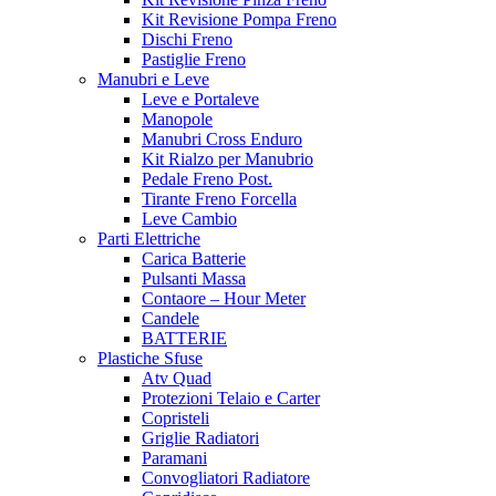
Kit Revisione Pompa Freno
Dischi Freno
Pastiglie Freno
Manubri e Leve
Leve e Portaleve
Manopole
Manubri Cross Enduro
Kit Rialzo per Manubrio
Pedale Freno Post.
Tirante Freno Forcella
Leve Cambio
Parti Elettriche
Carica Batterie
Pulsanti Massa
Contaore – Hour Meter
Candele
BATTERIE
Plastiche Sfuse
Atv Quad
Protezioni Telaio e Carter
Copristeli
Griglie Radiatori
Paramani
Convogliatori Radiatore