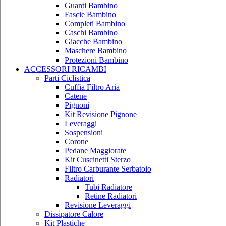
Guanti Bambino
Fascie Bambino
Completi Bambino
Caschi Bambino
Giacche Bambino
Maschere Bambino
Protezioni Bambino
ACCESSORI RICAMBI
Parti Ciclistica
Cuffia Filtro Aria
Catene
Pignoni
Kit Revisione Pignone
Leveraggi
Sospensioni
Corone
Pedane Maggiorate
Kit Cuscinetti Sterzo
Filtro Carburante Serbatoio
Radiatori
Tubi Radiatore
Retine Radiatori
Revisione Leveraggi
Dissipatore Calore
Kit Plastiche