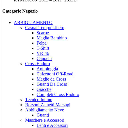
Categorie Negozio
ABBIGLIAMENTO
Casual Tempo Libero
Scarpe
Maglia Bambino
Felpa
T-Shirt
VR-46
Cappelli
Cross Enduro
Antipioggia
Calzettoni Off-Road
Maglie da Cross
Guanti Da Cross
Giacche
Completi Cross Enduro
Tecnico Intimo
Borsoni Zainetti Marsupi
Abbligliamento Neve
Guanti
Maschere e Accessori
Lenti e Accessori