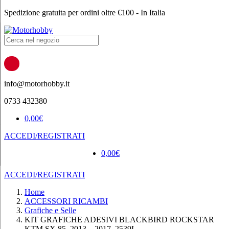
Spedizione gratuita per ordini oltre €100 - In Italia
Products
search
info@motorhobby.it
0733 432380
0,00
€
ACCEDI/REGISTRATI
0,00
€
ACCEDI/REGISTRATI
Home
ACCESSORI RICAMBI
Grafiche e Selle
KIT GRAFICHE ADESIVI BLACKBIRD ROCKSTAR
KTM SX 85 2013 – 2017 2539L