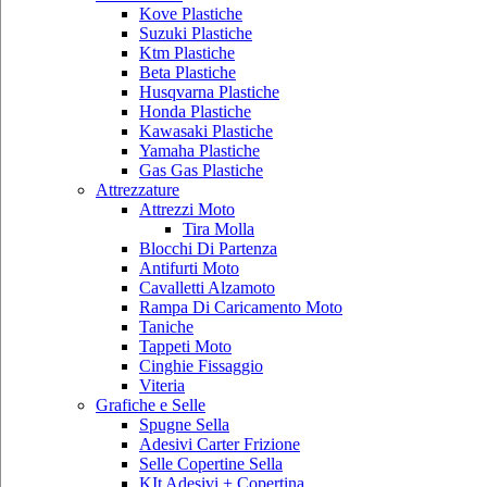
Kove Plastiche
Suzuki Plastiche
Ktm Plastiche
Beta Plastiche
Husqvarna Plastiche
Honda Plastiche
Kawasaki Plastiche
Yamaha Plastiche
Gas Gas Plastiche
Attrezzature
Attrezzi Moto
Tira Molla
Blocchi Di Partenza
Antifurti Moto
Cavalletti Alzamoto
Rampa Di Caricamento Moto
Taniche
Tappeti Moto
Cinghie Fissaggio
Viteria
Grafiche e Selle
Spugne Sella
Adesivi Carter Frizione
Selle Copertine Sella
KIt Adesivi + Copertina