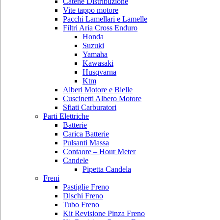
Catene Distribuzione
Vite tappo motore
Pacchi Lamellari e Lamelle
Filtri Aria Cross Enduro
Honda
Suzuki
Yamaha
Kawasaki
Husqvarna
Ktm
Alberi Motore e Bielle
Cuscinetti Albero Motore
Sfiati Carburatori
Parti Elettriche
Batterie
Carica Batterie
Pulsanti Massa
Contaore – Hour Meter
Candele
Pipetta Candela
Freni
Pastiglie Freno
Dischi Freno
Tubo Freno
Kit Revisione Pinza Freno