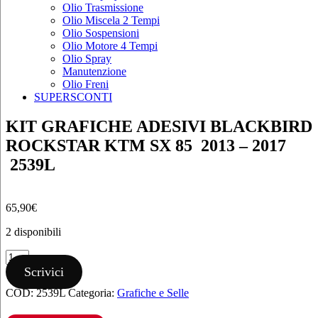
Olio Trasmissione
Olio Miscela 2 Tempi
Olio Sospensioni
Olio Motore 4 Tempi
Olio Spray
Manutenzione
Olio Freni
SUPERSCONTI
KIT GRAFICHE ADESIVI BLACKBIRD
ROCKSTAR KTM SX 85 2013 – 2017
2539L
65,90
€
2 disponibili
KIT
GRAFICHE
Scrivici
ADESIVI
COD:
2539L
Categoria:
Grafiche e Selle
BLACKBIRD
ROCKSTAR