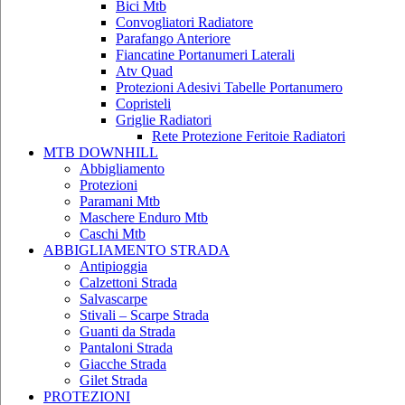
Bici Mtb
Convogliatori Radiatore
Parafango Anteriore
Fiancatine Portanumeri Laterali
Atv Quad
Protezioni Adesivi Tabelle Portanumero
Copristeli
Griglie Radiatori
Rete Protezione Feritoie Radiatori
MTB DOWNHILL
Abbigliamento
Protezioni
Paramani Mtb
Maschere Enduro Mtb
Caschi Mtb
ABBIGLIAMENTO STRADA
Antipioggia
Calzettoni Strada
Salvascarpe
Stivali – Scarpe Strada
Guanti da Strada
Pantaloni Strada
Giacche Strada
Gilet Strada
PROTEZIONI