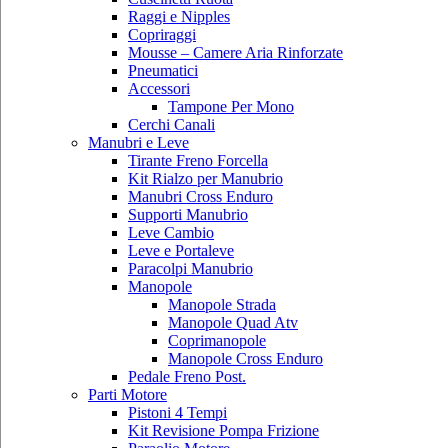
Raggi e Nipples
Copriraggi
Mousse – Camere Aria Rinforzate
Pneumatici
Accessori
Tampone Per Mono
Cerchi Canali
Manubri e Leve
Tirante Freno Forcella
Kit Rialzo per Manubrio
Manubri Cross Enduro
Supporti Manubrio
Leve Cambio
Leve e Portaleve
Paracolpi Manubrio
Manopole
Manopole Strada
Manopole Quad Atv
Coprimanopole
Manopole Cross Enduro
Pedale Freno Post.
Parti Motore
Pistoni 4 Tempi
Kit Revisione Pompa Frizione