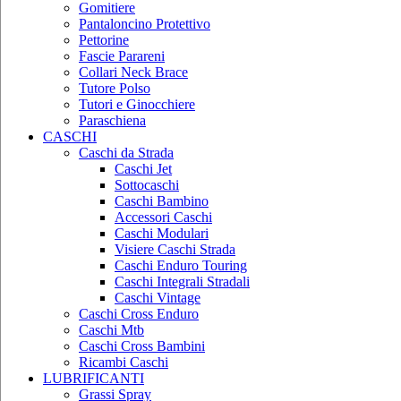
Gomitiere
Pantaloncino Protettivo
Pettorine
Fascie Parareni
Collari Neck Brace
Tutore Polso
Tutori e Ginocchiere
Paraschiena
CASCHI
Caschi da Strada
Caschi Jet
Sottocaschi
Caschi Bambino
Accessori Caschi
Caschi Modulari
Visiere Caschi Strada
Caschi Enduro Touring
Caschi Integrali Stradali
Caschi Vintage
Caschi Cross Enduro
Caschi Mtb
Caschi Cross Bambini
Ricambi Caschi
LUBRIFICANTI
Grassi Spray