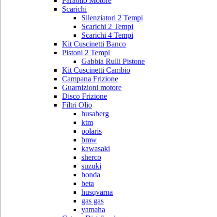
Paraolio Motore
Scarichi
Silenziatori 2 Tempi
Scarichi 2 Tempi
Scarichi 4 Tempi
Kit Cuscinetti Banco
Pistoni 2 Tempi
Gabbia Rulli Pistone
Kit Cuscinetti Cambio
Campana Frizione
Guarnizioni motore
Disco Frizione
Filtri Olio
husaberg
ktm
polaris
bmw
kawasaki
sherco
suzuki
honda
beta
husqvarna
gas gas
yamaha