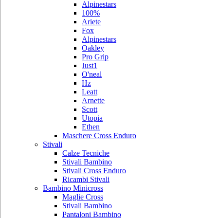
Alpinestars
100%
Ariete
Fox
Alpinestars
Oakley
Pro Grip
Just1
O'neal
Hz
Leatt
Arnette
Scott
Utopia
Ethen
Maschere Cross Enduro
Stivali
Calze Tecniche
Stivali Bambino
Stivali Cross Enduro
Ricambi Stivali
Bambino Minicross
Maglie Cross
Stivali Bambino
Pantaloni Bambino