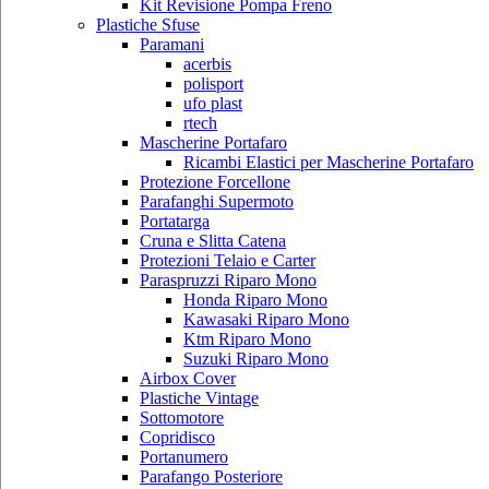
Kit Revisione Pompa Freno
Plastiche Sfuse
Paramani
acerbis
polisport
ufo plast
rtech
Mascherine Portafaro
Ricambi Elastici per Mascherine Portafaro
Protezione Forcellone
Parafanghi Supermoto
Portatarga
Cruna e Slitta Catena
Protezioni Telaio e Carter
Paraspruzzi Riparo Mono
Honda Riparo Mono
Kawasaki Riparo Mono
Ktm Riparo Mono
Suzuki Riparo Mono
Airbox Cover
Plastiche Vintage
Sottomotore
Copridisco
Portanumero
Parafango Posteriore