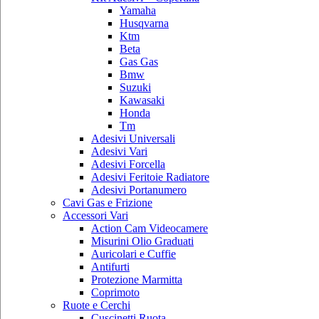
Yamaha
Husqvarna
Ktm
Beta
Gas Gas
Bmw
Suzuki
Kawasaki
Honda
Tm
Adesivi Universali
Adesivi Vari
Adesivi Forcella
Adesivi Feritoie Radiatore
Adesivi Portanumero
Cavi Gas e Frizione
Accessori Vari
Action Cam Videocamere
Misurini Olio Graduati
Auricolari e Cuffie
Antifurti
Protezione Marmitta
Coprimoto
Ruote e Cerchi
Cuscinetti Ruota