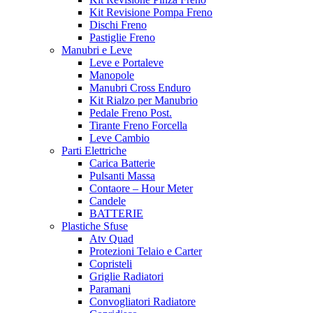
Kit Revisione Pompa Freno
Dischi Freno
Pastiglie Freno
Manubri e Leve
Leve e Portaleve
Manopole
Manubri Cross Enduro
Kit Rialzo per Manubrio
Pedale Freno Post.
Tirante Freno Forcella
Leve Cambio
Parti Elettriche
Carica Batterie
Pulsanti Massa
Contaore – Hour Meter
Candele
BATTERIE
Plastiche Sfuse
Atv Quad
Protezioni Telaio e Carter
Copristeli
Griglie Radiatori
Paramani
Convogliatori Radiatore