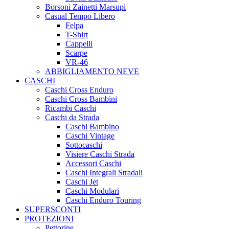
Borsoni Zainetti Marsupi
Casual Tempo Libero
Felpa
T-Shirt
Cappelli
Scarpe
VR-46
ABBIGLIAMENTO NEVE
CASCHI
Caschi Cross Enduro
Caschi Cross Bambini
Ricambi Caschi
Caschi da Strada
Caschi Bambino
Caschi Vintage
Sottocaschi
Visiere Caschi Strada
Accessori Caschi
Caschi Integrali Stradali
Caschi Jet
Caschi Modulari
Caschi Enduro Touring
SUPERSCONTI
PROTEZIONI
Pettorine