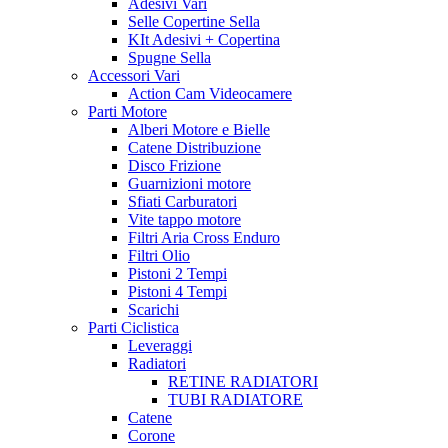
Adesivi Vari
Selle Copertine Sella
KIt Adesivi + Copertina
Spugne Sella
Accessori Vari
Action Cam Videocamere
Parti Motore
Alberi Motore e Bielle
Catene Distribuzione
Disco Frizione
Guarnizioni motore
Sfiati Carburatori
Vite tappo motore
Filtri Aria Cross Enduro
Filtri Olio
Pistoni 2 Tempi
Pistoni 4 Tempi
Scarichi
Parti Ciclistica
Leveraggi
Radiatori
RETINE RADIATORI
TUBI RADIATORE
Catene
Corone