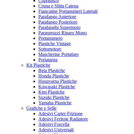
Copridisco
Cruna e Slitta Catena
Fiancatine Portanumeri Laterali
Parafango Anteriore
Parafango Posteriore
Parafanghi Supermoto
Paraspruzzi Riparo Mono
Portanumero
Plastiche Vintage
Sottomotore
Mascherine Portafaro
Portatarga
Kit Plastiche
Beta Plastiche
Honda Plastiche
Husqvarna Plastiche
Kawasaki Plastiche
Ktm Plastiche
Suzuki Plastiche
Yamaha Plastiche
Grafiche e Selle
Adesivi Carter Frizione
Adesivi Feritoie Radiatore
Adesivi Forcella
Adesivi Universali