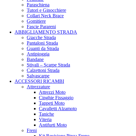
Paraschiena
Tutori e Ginocchiere
Collari Neck Brace
Gomitiere
Fascie Parareni
ABBIGLIAMENTO STRADA
Giacche Strada
Pantaloni Strada
Guanti da Strada
Antipioggia
Bandane
Stivali – Scarpe Strada
Calzettoni Strada
Salvascarpe
ACCESSORI RICAMBI
Attrezzature
Attrezzi Moto
Cinghie Fissaggio
Tappeti Moto
Cavalletti Alzamoto
Taniche
Viteria
Antifurti Moto
Freni
Kit Revisione Pinza Freno