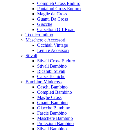
Completi Cross Enduro
Pantaloni Cross Enduro
Maglie da Cross
Guanti Da Cross
Giacche
Calzettoni Off-Road
Tecnico Intimo
Maschere e Accessori
Occhiali Vintage
Lenti e Accessori
Stivali
Stivali Cross Enduro
Stivali Bambino
Ricambi Stivali
Calze Tecniche
Bambino Minicross
Caschi Bambino
Completi Bambino
Maglie Cross
Guanti Bambino
Giacche Bambino
Fascie Bambino
Maschere Bambino
Protezioni Bambino
Stivali Bambino