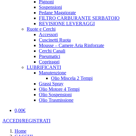
Pignoni
Sospensioni
Pedane Maggiorate
FILTRO CARBURANTE SERBATOIO
REVISIONE LEVERAGGI
Ruote e Cerchi
Accessori
Cuscinetti Ruota
Mousse – Camere Aria Rinforzate
Cerchi Canali
Pneumatici
Copriraggi
LUBRIFICANTI
Manutenzione
Olio Miscela 2 Tempi
Grassi Spray
Olio Motore 4 Tempi
Olio Sospensioni
Olio Trasmissione
0,00
€
ACCEDI/REGISTRATI
Home