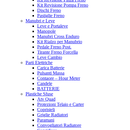
Kit Revisione Pompa Freno
Dischi Freno
Pastiglie Freno
Manubri e Leve
Leve e Portaleve
Manopole
Manubri Cross Enduro
Kit Rialzo per Manubrio
Pedale Freno Post.
Tirante Freno Forcella
Leve Cambio
Parti Elettriche
Carica Batterie
Pulsanti Massa
Contaore – Hour Meter
Candele
BATTERIE
Plastiche Sfuse
Atv Quad
Protezioni Telaio e Carter
Copristeli
Griglie Radiatori
Paramani
Convogliatori Radiatore