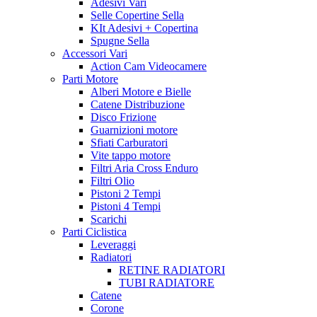
Adesivi Vari
Selle Copertine Sella
KIt Adesivi + Copertina
Spugne Sella
Accessori Vari
Action Cam Videocamere
Parti Motore
Alberi Motore e Bielle
Catene Distribuzione
Disco Frizione
Guarnizioni motore
Sfiati Carburatori
Vite tappo motore
Filtri Aria Cross Enduro
Filtri Olio
Pistoni 2 Tempi
Pistoni 4 Tempi
Scarichi
Parti Ciclistica
Leveraggi
Radiatori
RETINE RADIATORI
TUBI RADIATORE
Catene
Corone