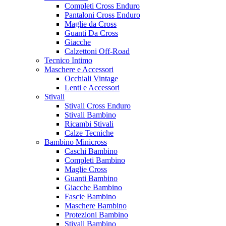
Completi Cross Enduro
Pantaloni Cross Enduro
Maglie da Cross
Guanti Da Cross
Giacche
Calzettoni Off-Road
Tecnico Intimo
Maschere e Accessori
Occhiali Vintage
Lenti e Accessori
Stivali
Stivali Cross Enduro
Stivali Bambino
Ricambi Stivali
Calze Tecniche
Bambino Minicross
Caschi Bambino
Completi Bambino
Maglie Cross
Guanti Bambino
Giacche Bambino
Fascie Bambino
Maschere Bambino
Protezioni Bambino
Stivali Bambino