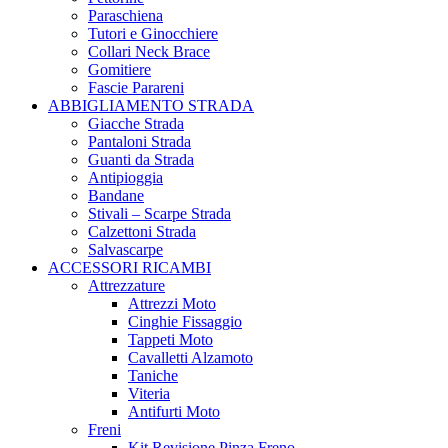
Paraschiena
Tutori e Ginocchiere
Collari Neck Brace
Gomitiere
Fascie Parareni
ABBIGLIAMENTO STRADA
Giacche Strada
Pantaloni Strada
Guanti da Strada
Antipioggia
Bandane
Stivali – Scarpe Strada
Calzettoni Strada
Salvascarpe
ACCESSORI RICAMBI
Attrezzature
Attrezzi Moto
Cinghie Fissaggio
Tappeti Moto
Cavalletti Alzamoto
Taniche
Viteria
Antifurti Moto
Freni
Kit Revisione Pinza Freno