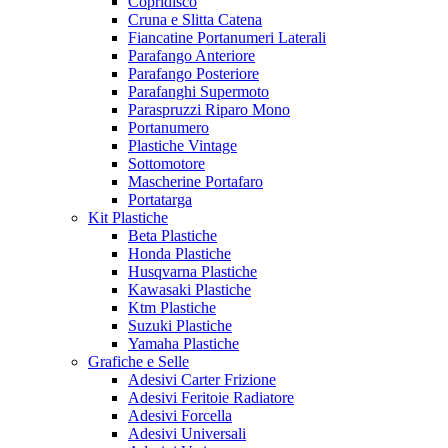
Copridisco
Cruna e Slitta Catena
Fiancatine Portanumeri Laterali
Parafango Anteriore
Parafango Posteriore
Parafanghi Supermoto
Paraspruzzi Riparo Mono
Portanumero
Plastiche Vintage
Sottomotore
Mascherine Portafaro
Portatarga
Kit Plastiche
Beta Plastiche
Honda Plastiche
Husqvarna Plastiche
Kawasaki Plastiche
Ktm Plastiche
Suzuki Plastiche
Yamaha Plastiche
Grafiche e Selle
Adesivi Carter Frizione
Adesivi Feritoie Radiatore
Adesivi Forcella
Adesivi Universali