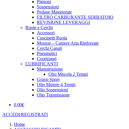
Pignoni
Sospensioni
Pedane Maggiorate
FILTRO CARBURANTE SERBATOIO
REVISIONE LEVERAGGI
Ruote e Cerchi
Accessori
Cuscinetti Ruota
Mousse – Camere Aria Rinforzate
Cerchi Canali
Pneumatici
Copriraggi
LUBRIFICANTI
Manutenzione
Olio Miscela 2 Tempi
Grassi Spray
Olio Motore 4 Tempi
Olio Sospensioni
Olio Trasmissione
0,00
€
ACCEDI/REGISTRATI
Home