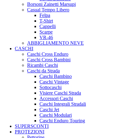
Borsoni Zainetti Marsupi
Casual Tempo Libero
Felpa
T-Shirt
Cappelli
Scarpe
VR-46
ABBIGLIAMENTO NEVE
CASCHI
Caschi Cross Enduro
Caschi Cross Bambini
Ricambi Caschi
Caschi da Strada
Caschi Bambino
Caschi Vintage
Sottocaschi
Visiere Caschi Strada
Accessori Caschi
Caschi Integrali Stradali
Caschi Jet
Caschi Modulari
Caschi Enduro Touring
SUPERSCONTI
PROTEZIONI
Pettorine