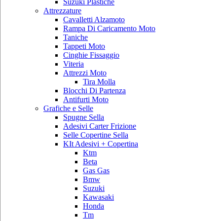
Suzuki Plastiche
Attrezzature
Cavalletti Alzamoto
Rampa Di Caricamento Moto
Taniche
Tappeti Moto
Cinghie Fissaggio
Viteria
Attrezzi Moto
Tira Molla
Blocchi Di Partenza
Antifurti Moto
Grafiche e Selle
Spugne Sella
Adesivi Carter Frizione
Selle Copertine Sella
KIt Adesivi + Copertina
Ktm
Beta
Gas Gas
Bmw
Suzuki
Kawasaki
Honda
Tm