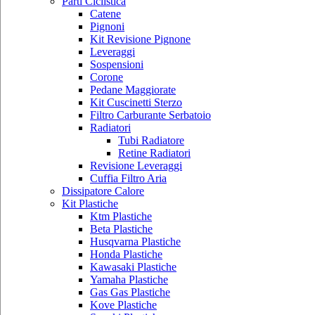
Parti Ciclistica
Catene
Pignoni
Kit Revisione Pignone
Leveraggi
Sospensioni
Corone
Pedane Maggiorate
Kit Cuscinetti Sterzo
Filtro Carburante Serbatoio
Radiatori
Tubi Radiatore
Retine Radiatori
Revisione Leveraggi
Cuffia Filtro Aria
Dissipatore Calore
Kit Plastiche
Ktm Plastiche
Beta Plastiche
Husqvarna Plastiche
Honda Plastiche
Kawasaki Plastiche
Yamaha Plastiche
Gas Gas Plastiche
Kove Plastiche