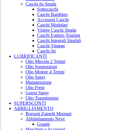
Caschi da Strada
Sottocaschi
Caschi Bambino
Accessori Caschi
Caschi Modulari
Visiere Caschi Strada
Caschi Enduro Touring
Caschi Integrali Stradali
Caschi Vintage
Caschi Jet
LUBRIFICANTI
Olio Miscela 2 Tempi
Olio Sospensioni
Olio Motore 4 Tempi
Olio Spray
Manutenzione
Olio Freni
Grassi Spray
Olio Trasmissione
SUPERSCONTI
ABBIGLIAMENTO
Borsoni Zainetti Marsupi
Abbligliamento Neve
Guanti
Maschere e Accessori