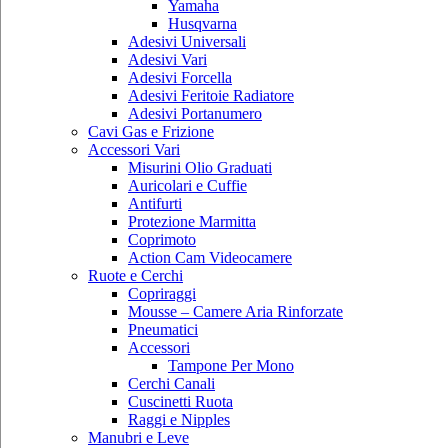
Yamaha
Husqvarna
Adesivi Universali
Adesivi Vari
Adesivi Forcella
Adesivi Feritoie Radiatore
Adesivi Portanumero
Cavi Gas e Frizione
Accessori Vari
Misurini Olio Graduati
Auricolari e Cuffie
Antifurti
Protezione Marmitta
Coprimoto
Action Cam Videocamere
Ruote e Cerchi
Copriraggi
Mousse – Camere Aria Rinforzate
Pneumatici
Accessori
Tampone Per Mono
Cerchi Canali
Cuscinetti Ruota
Raggi e Nipples
Manubri e Leve