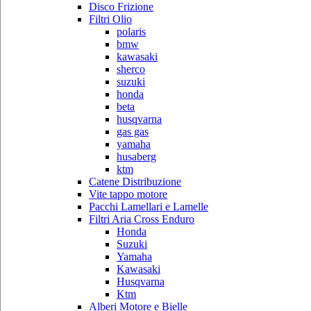
Disco Frizione
Filtri Olio
polaris
bmw
kawasaki
sherco
suzuki
honda
beta
husqvarna
gas gas
yamaha
husaberg
ktm
Catene Distribuzione
Vite tappo motore
Pacchi Lamellari e Lamelle
Filtri Aria Cross Enduro
Honda
Suzuki
Yamaha
Kawasaki
Husqvarna
Ktm
Alberi Motore e Bielle