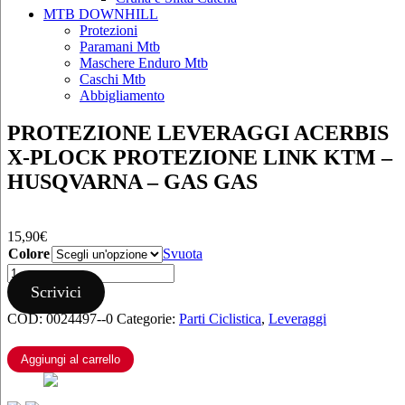
MTB DOWNHILL
Protezioni
Paramani Mtb
Maschere Enduro Mtb
Caschi Mtb
Abbigliamento
PROTEZIONE LEVERAGGI ACERBIS
X-PLOCK PROTEZIONE LINK KTM –
HUSQVARNA – GAS GAS
15,90
€
Colore
Svuota
PROTEZIONE
LEVERAGGI
Scrivici
ACERBIS
COD:
0024497--0
Categorie:
Parti Ciclistica
,
Leveraggi
X-
PLOCK
PROTEZIONE
Aggiungi al carrello
LINK
KTM
–