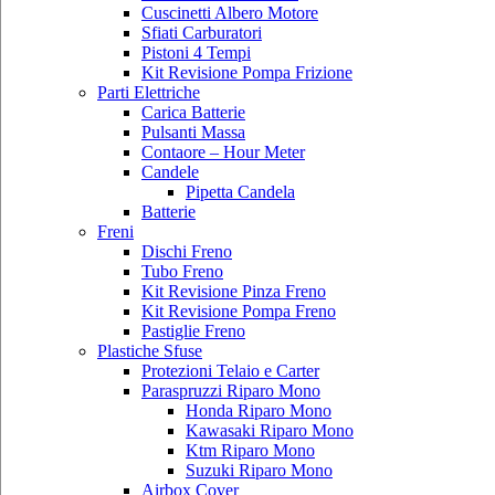
Cuscinetti Albero Motore
Sfiati Carburatori
Pistoni 4 Tempi
Kit Revisione Pompa Frizione
Parti Elettriche
Carica Batterie
Pulsanti Massa
Contaore – Hour Meter
Candele
Pipetta Candela
Batterie
Freni
Dischi Freno
Tubo Freno
Kit Revisione Pinza Freno
Kit Revisione Pompa Freno
Pastiglie Freno
Plastiche Sfuse
Protezioni Telaio e Carter
Paraspruzzi Riparo Mono
Honda Riparo Mono
Kawasaki Riparo Mono
Ktm Riparo Mono
Suzuki Riparo Mono
Airbox Cover