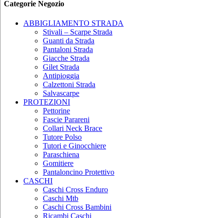
Categorie Negozio
ABBIGLIAMENTO STRADA
Stivali – Scarpe Strada
Guanti da Strada
Pantaloni Strada
Giacche Strada
Gilet Strada
Antipioggia
Calzettoni Strada
Salvascarpe
PROTEZIONI
Pettorine
Fascie Parareni
Collari Neck Brace
Tutore Polso
Tutori e Ginocchiere
Paraschiena
Gomitiere
Pantaloncino Protettivo
CASCHI
Caschi Cross Enduro
Caschi Mtb
Caschi Cross Bambini
Ricambi Caschi