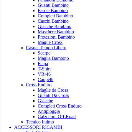
Guanti Bambino
Fascie Bambino
Completi Bambino
Caschi Bambino
Giacche Bambino
Maschere Bambino
Protezioni Bambino
Maglie Cross
Casual Tempo Libero
Scarpe
Maglia Bambino
Felpa
T-Shirt
VR-46
Cappelli
Cross Enduro
Maglie da Cross
Guanti Da Cross
Giacche
Completi Cross Enduro
Antipioggia
Calzettoni Off-Road
Tecnico Intimo
ACCESSORI RICAMBI