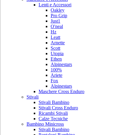
Lenti e Accessori
Oakley
Pro Grip
Just1
O'neal
Hz
Leatt
Arnette
Scott
Utopia
Ethen
Alpinestars
100%
Ariete
Fox
Alpinestars
Maschere Cross Enduro
Stivali
Stivali Bambino
Stivali Cross Enduro
Ricambi Stivali
Calze Tecniche
Bambino Minicross
Stivali Bambino
Pantaloni Bambino