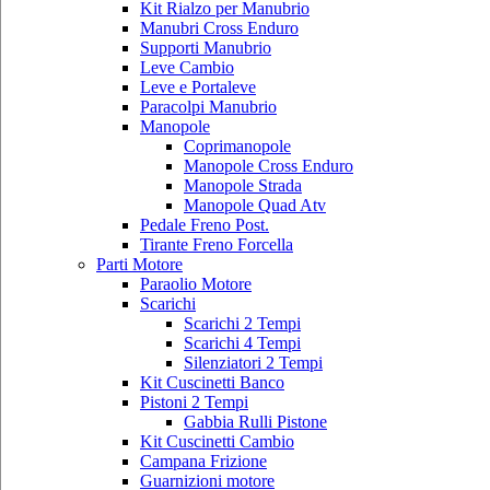
Kit Rialzo per Manubrio
Manubri Cross Enduro
Supporti Manubrio
Leve Cambio
Leve e Portaleve
Paracolpi Manubrio
Manopole
Coprimanopole
Manopole Cross Enduro
Manopole Strada
Manopole Quad Atv
Pedale Freno Post.
Tirante Freno Forcella
Parti Motore
Paraolio Motore
Scarichi
Scarichi 2 Tempi
Scarichi 4 Tempi
Silenziatori 2 Tempi
Kit Cuscinetti Banco
Pistoni 2 Tempi
Gabbia Rulli Pistone
Kit Cuscinetti Cambio
Campana Frizione
Guarnizioni motore