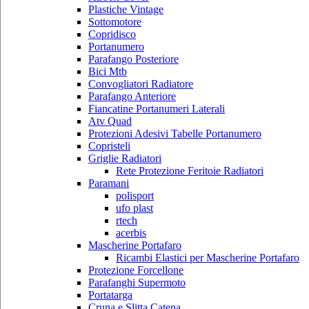
Plastiche Vintage
Sottomotore
Copridisco
Portanumero
Parafango Posteriore
Bici Mtb
Convogliatori Radiatore
Parafango Anteriore
Fiancatine Portanumeri Laterali
Atv Quad
Protezioni Adesivi Tabelle Portanumero
Copristeli
Griglie Radiatori
Rete Protezione Feritoie Radiatori
Paramani
polisport
ufo plast
rtech
acerbis
Mascherine Portafaro
Ricambi Elastici per Mascherine Portafaro
Protezione Forcellone
Parafanghi Supermoto
Portatarga
Cruna e Slitta Catena