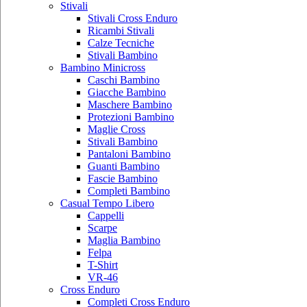
Stivali
Stivali Cross Enduro
Ricambi Stivali
Calze Tecniche
Stivali Bambino
Bambino Minicross
Caschi Bambino
Giacche Bambino
Maschere Bambino
Protezioni Bambino
Maglie Cross
Stivali Bambino
Pantaloni Bambino
Guanti Bambino
Fascie Bambino
Completi Bambino
Casual Tempo Libero
Cappelli
Scarpe
Maglia Bambino
Felpa
T-Shirt
VR-46
Cross Enduro
Completi Cross Enduro