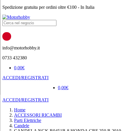
Spedizione gratuita per ordini oltre €100 - In Italia
Products
search
info@motorhobby.it
0733 432380
0,00
€
ACCEDI/REGISTRATI
0,00
€
ACCEDI/REGISTRATI
Home
ACCESSORI RICAMBI
Parti Elettriche
Candele
CANDELA NGK R0451B-8 HONDA CRF 250 R 2010 –