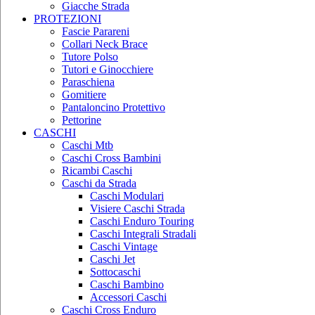
Giacche Strada
PROTEZIONI
Fascie Parareni
Collari Neck Brace
Tutore Polso
Tutori e Ginocchiere
Paraschiena
Gomitiere
Pantaloncino Protettivo
Pettorine
CASCHI
Caschi Mtb
Caschi Cross Bambini
Ricambi Caschi
Caschi da Strada
Caschi Modulari
Visiere Caschi Strada
Caschi Enduro Touring
Caschi Integrali Stradali
Caschi Vintage
Caschi Jet
Sottocaschi
Caschi Bambino
Accessori Caschi
Caschi Cross Enduro