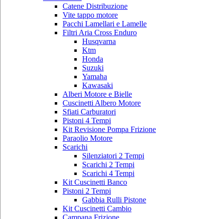
Catene Distribuzione
Vite tappo motore
Pacchi Lamellari e Lamelle
Filtri Aria Cross Enduro
Husqvarna
Ktm
Honda
Suzuki
Yamaha
Kawasaki
Alberi Motore e Bielle
Cuscinetti Albero Motore
Sfiati Carburatori
Pistoni 4 Tempi
Kit Revisione Pompa Frizione
Paraolio Motore
Scarichi
Silenziatori 2 Tempi
Scarichi 2 Tempi
Scarichi 4 Tempi
Kit Cuscinetti Banco
Pistoni 2 Tempi
Gabbia Rulli Pistone
Kit Cuscinetti Cambio
Campana Frizione