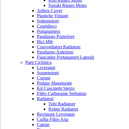
Ktm Riparo Mono
Suzuki Riparo Mono
Airbox Cover
Plastiche Vintage
Sottomotore
Copridisco
Portanumero
Parafango Posteriore
Bici Mtb
Convogliatori Radiatore
Parafango Anteriore
Fiancatine Portanumeri Laterali
Parti Ciclistica
Leveraggi
Sospensioni
Corone
Pedane Maggiorate
Kit Cuscinetti Sterzo
Filtro Carburante Serbatoio
Radiatori
Tubi Radiatore
Retine Radiatori
Revisione Leveraggi
Cuffia Filtro Aria
Catene