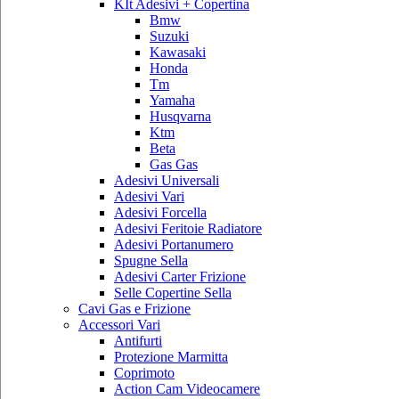
KIt Adesivi + Copertina
Bmw
Suzuki
Kawasaki
Honda
Tm
Yamaha
Husqvarna
Ktm
Beta
Gas Gas
Adesivi Universali
Adesivi Vari
Adesivi Forcella
Adesivi Feritoie Radiatore
Adesivi Portanumero
Spugne Sella
Adesivi Carter Frizione
Selle Copertine Sella
Cavi Gas e Frizione
Accessori Vari
Antifurti
Protezione Marmitta
Coprimoto
Action Cam Videocamere