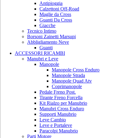
Antipioggia
Calzettoni Off-Road
Maglie da Cross
Guanti Da Cross
Giacche
Tecnico Intimo
Borsoni Zainetti Marsupi
Abbligliamento Neve
Guanti
ACCESSORI RICAMBI
Manubri e Leve
Manopole
Manopole Cross Enduro
Manopole Strada
Manopole Quad Atv
Coprimanopole
Pedale Freno Post.
Tirante Freno Forcella
Kit Rialzo per Manubrio
Manubri Cross Enduro
Supporti Manubrio
Leve Cambio
Leve e Portaleve
Paracolpi Manubrio
Parti Motore