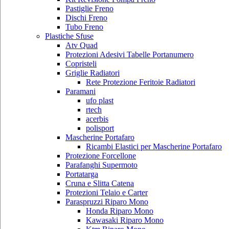
Pastiglie Freno
Dischi Freno
Tubo Freno
Plastiche Sfuse
Atv Quad
Protezioni Adesivi Tabelle Portanumero
Copristeli
Griglie Radiatori
Rete Protezione Feritoie Radiatori
Paramani
ufo plast
rtech
acerbis
polisport
Mascherine Portafaro
Ricambi Elastici per Mascherine Portafaro
Protezione Forcellone
Parafanghi Supermoto
Portatarga
Cruna e Slitta Catena
Protezioni Telaio e Carter
Paraspruzzi Riparo Mono
Honda Riparo Mono
Kawasaki Riparo Mono