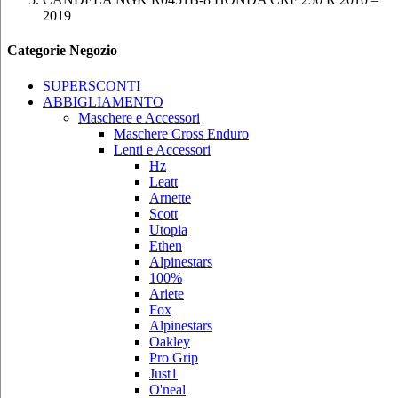
2019
Categorie Negozio
SUPERSCONTI
ABBIGLIAMENTO
Maschere e Accessori
Maschere Cross Enduro
Lenti e Accessori
Hz
Leatt
Arnette
Scott
Utopia
Ethen
Alpinestars
100%
Ariete
Fox
Alpinestars
Oakley
Pro Grip
Just1
O'neal