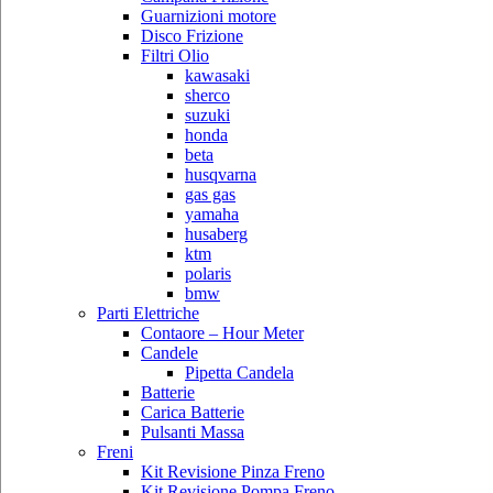
Guarnizioni motore
Disco Frizione
Filtri Olio
kawasaki
sherco
suzuki
honda
beta
husqvarna
gas gas
yamaha
husaberg
ktm
polaris
bmw
Parti Elettriche
Contaore – Hour Meter
Candele
Pipetta Candela
Batterie
Carica Batterie
Pulsanti Massa
Freni
Kit Revisione Pinza Freno
Kit Revisione Pompa Freno