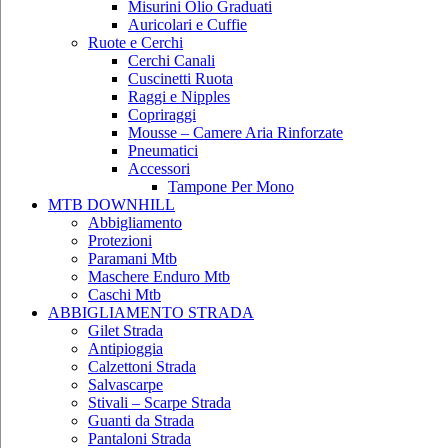
Misurini Olio Graduati
Auricolari e Cuffie
Ruote e Cerchi
Cerchi Canali
Cuscinetti Ruota
Raggi e Nipples
Copriraggi
Mousse – Camere Aria Rinforzate
Pneumatici
Accessori
Tampone Per Mono
MTB DOWNHILL
Abbigliamento
Protezioni
Paramani Mtb
Maschere Enduro Mtb
Caschi Mtb
ABBIGLIAMENTO STRADA
Gilet Strada
Antipioggia
Calzettoni Strada
Salvascarpe
Stivali – Scarpe Strada
Guanti da Strada
Pantaloni Strada