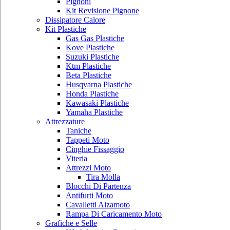
Pignoni
Kit Revisione Pignone
Dissipatore Calore
Kit Plastiche
Gas Gas Plastiche
Kove Plastiche
Suzuki Plastiche
Ktm Plastiche
Beta Plastiche
Husqvarna Plastiche
Honda Plastiche
Kawasaki Plastiche
Yamaha Plastiche
Attrezzature
Taniche
Tappeti Moto
Cinghie Fissaggio
Viteria
Attrezzi Moto
Tira Molla
Blocchi Di Partenza
Antifurti Moto
Cavalletti Alzamoto
Rampa Di Caricamento Moto
Grafiche e Selle