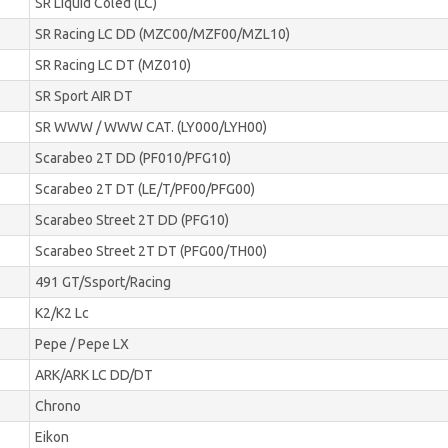
SR Liquid Coled (LC)
SR Racing LC DD (MZC00/MZF00/MZL10)
SR Racing LC DT (MZ010)
SR Sport AIR DT
SR WWW / WWW CAT. (LY000/LYH00)
Scarabeo 2T DD (PF010/PFG10)
Scarabeo 2T DT (LE/T/PF00/PFG00)
Scarabeo Street 2T DD (PFG10)
Scarabeo Street 2T DT (PFG00/TH00)
491 GT/Ssport/Racing
K2/K2 Lc
Pepe / Pepe LX
ARK/ARK LC DD/DT
Chrono
Eikon