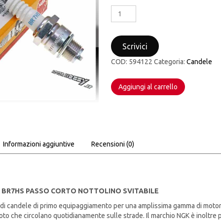
CANDELA
NGK
BR7HS
PASSO
Scrivici
CORTO
NOTTOLINO
COD:
594122
Categoria:
Candele
SVITABILE
quantità
Aggiungi al carrello
Informazioni aggiuntive
Recensioni (0)
 BR7HS PASSO CORTO NOTTOLINO SVITABILE
 di candele di primo equipaggiamento per una amplissima gamma di motori 
oto che circolano quotidianamente sulle strade. Il marchio NGK è inoltre