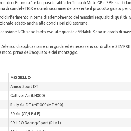
vincenti di Formula 1 e la quasi totalità dei Team di Moto GP e SBK si affid
ma di candele NGK è quindi sicuramente presente il prodotto giusto per o
d di riferimento in tema di adempimento dei massimi requisiti di qualità.
zionale adatto anche alle condizioni più estreme.
ccensione NGK sono tanto evolute quanto affidabili. Sono in grado di mas
L’elenco di applicazioni è una guida ed è necessario controllare SEMPRE 
a moto, prima dell’acquisto e del montaggio.
MODELLO
Amico Sport DT
Gulliver Air (LH000)
Rally Air DT (MD000/MDH00)
SR Air (GP/LB/LF)
SR H2O Racing/Sport (RLA1)