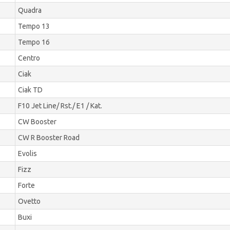
Quadra
Tempo 13
Tempo 16
Centro
Ciak
Ciak TD
F10 Jet Line/ Rst./ E1 / Kat.
CW Booster
CW R Booster Road
Evolis
Fizz
Forte
Ovetto
Buxi