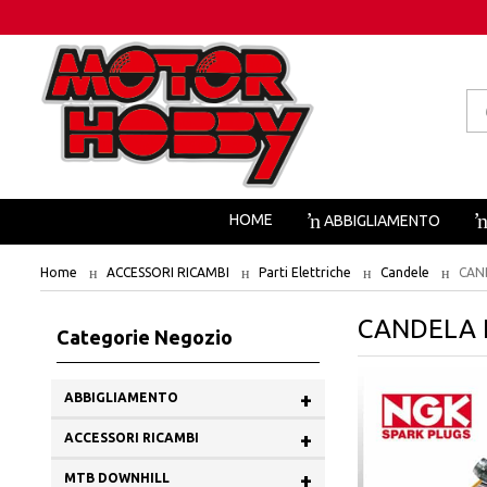
Pr
se
HOME
ABBIGLIAMENTO
Home
ACCESSORI RICAMBI
Parti Elettriche
Candele
CAN
CANDELA 
Categorie Negozio
+
ABBIGLIAMENTO
+
ACCESSORI RICAMBI
+
MTB DOWNHILL