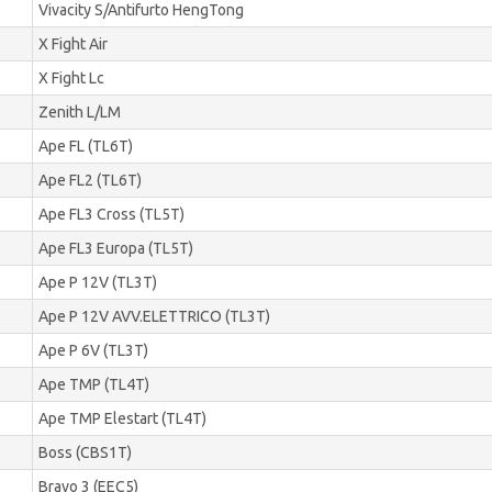
Vivacity S/Antifurto HengTong
X Fight Air
X Fight Lc
Zenith L/LM
Ape FL (TL6T)
Ape FL2 (TL6T)
Ape FL3 Cross (TL5T)
Ape FL3 Europa (TL5T)
Ape P 12V (TL3T)
Ape P 12V AVV.ELETTRICO (TL3T)
Ape P 6V (TL3T)
Ape TMP (TL4T)
Ape TMP Elestart (TL4T)
Boss (CBS1T)
Bravo 3 (EEC5)