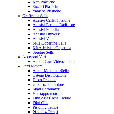
Ktm Plastiche
Suzuki Plastiche
Yamaha Plastiche
Grafiche e Selle
Adesivi Carter Frizione
Adesivi Feritoie Radiatore
Adesivi Forcella
Adesivi Universali
Adesivi Vari
Selle Copertine Sella
KIt Adesivi + Copertina
Spugne Sella
Accessori Vari
Action Cam Videocamere
Parti Motore
Alberi Motore e Bielle
Catene Distribuzione
Disco Frizione
Guarnizioni motore
Sfiati Carburatori
Vite tappo motore
Filtri Aria Cross Enduro
Filtri Olio
Pistoni 2 Tempi
Pistoni 4 Tempi