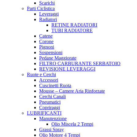
Scarichi
Parti Ciclistica
Leveraggi
Radiatori
RETINE RADIATORI
TUBI RADIATORE
Catene
Corone
Pignoni
Sospensioni
Pedane Maggiorate
FILTRO CARBURANTE SERBATOIO
REVISIONE LEVERAGGI
Ruote e Cerchi
Accessori
Cuscinetti Ruota
Mousse – Camere Aria Rinforzate
Cerchi Canali
Pneumatici
Copriraggi
LUBRIFICANTI
Manutenzione
Olio Miscela 2 Tempi
Grassi Spray
Olio Motore 4 Tempi