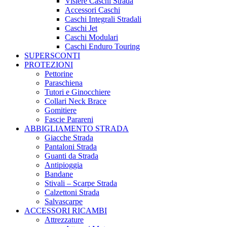
Visiere Caschi Strada
Accessori Caschi
Caschi Integrali Stradali
Caschi Jet
Caschi Modulari
Caschi Enduro Touring
SUPERSCONTI
PROTEZIONI
Pettorine
Paraschiena
Tutori e Ginocchiere
Collari Neck Brace
Gomitiere
Fascie Parareni
ABBIGLIAMENTO STRADA
Giacche Strada
Pantaloni Strada
Guanti da Strada
Antipioggia
Bandane
Stivali – Scarpe Strada
Calzettoni Strada
Salvascarpe
ACCESSORI RICAMBI
Attrezzature