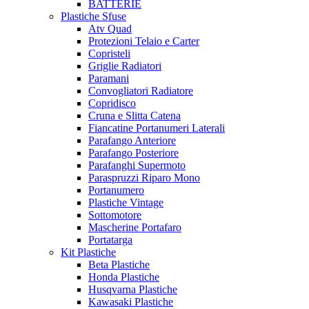
BATTERIE
Plastiche Sfuse
Atv Quad
Protezioni Telaio e Carter
Copristeli
Griglie Radiatori
Paramani
Convogliatori Radiatore
Copridisco
Cruna e Slitta Catena
Fiancatine Portanumeri Laterali
Parafango Anteriore
Parafango Posteriore
Parafanghi Supermoto
Paraspruzzi Riparo Mono
Portanumero
Plastiche Vintage
Sottomotore
Mascherine Portafaro
Portatarga
Kit Plastiche
Beta Plastiche
Honda Plastiche
Husqvarna Plastiche
Kawasaki Plastiche