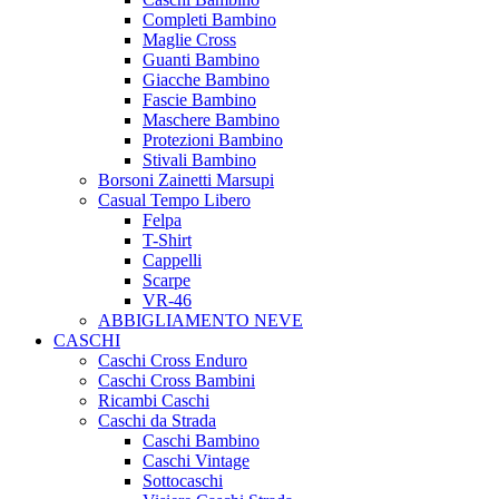
Completi Bambino
Maglie Cross
Guanti Bambino
Giacche Bambino
Fascie Bambino
Maschere Bambino
Protezioni Bambino
Stivali Bambino
Borsoni Zainetti Marsupi
Casual Tempo Libero
Felpa
T-Shirt
Cappelli
Scarpe
VR-46
ABBIGLIAMENTO NEVE
CASCHI
Caschi Cross Enduro
Caschi Cross Bambini
Ricambi Caschi
Caschi da Strada
Caschi Bambino
Caschi Vintage
Sottocaschi