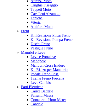
Attrezzi Moto
Cinghie Fissaggio
Tappeti Moto
Cavalletti Alzamoto
Taniche
Viteria
Antifurti Moto
Freni
Kit Revisione Pinza Freno
Kit Revisione Pompa Freno
Dischi Freno
Pastiglie Freno
Manubri e Leve
Leve e Portaleve
Manopole
Manubri Cross Enduro
Kit Rialzo per Manubrio
Pedale Freno Post.
Tirante Freno Forcella
Leve Cambio
Parti Elettriche
Carica Batterie
Pulsanti Massa
Contaore – Hour Meter
Candele