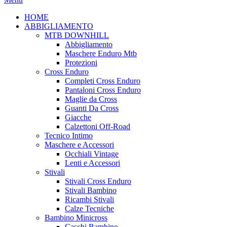
HOME
ABBIGLIAMENTO
MTB DOWNHILL
Abbigliamento
Maschere Enduro Mtb
Protezioni
Cross Enduro
Completi Cross Enduro
Pantaloni Cross Enduro
Maglie da Cross
Guanti Da Cross
Giacche
Calzettoni Off-Road
Tecnico Intimo
Maschere e Accessori
Occhiali Vintage
Lenti e Accessori
Stivali
Stivali Cross Enduro
Stivali Bambino
Ricambi Stivali
Calze Tecniche
Bambino Minicross
Caschi Bambino