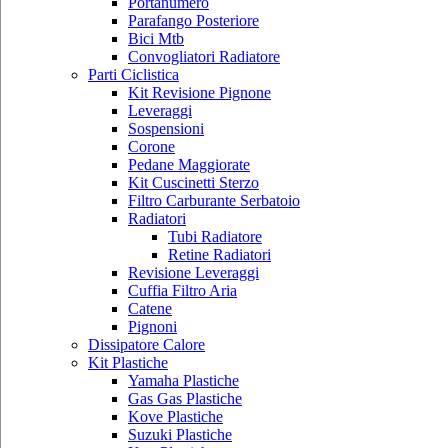
Portanumero
Parafango Posteriore
Bici Mtb
Convogliatori Radiatore
Parti Ciclistica
Kit Revisione Pignone
Leveraggi
Sospensioni
Corone
Pedane Maggiorate
Kit Cuscinetti Sterzo
Filtro Carburante Serbatoio
Radiatori
Tubi Radiatore
Retine Radiatori
Revisione Leveraggi
Cuffia Filtro Aria
Catene
Pignoni
Dissipatore Calore
Kit Plastiche
Yamaha Plastiche
Gas Gas Plastiche
Kove Plastiche
Suzuki Plastiche