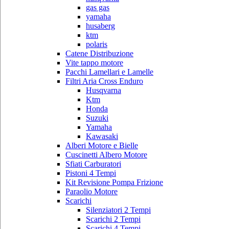
gas gas
yamaha
husaberg
ktm
polaris
Catene Distribuzione
Vite tappo motore
Pacchi Lamellari e Lamelle
Filtri Aria Cross Enduro
Husqvarna
Ktm
Honda
Suzuki
Yamaha
Kawasaki
Alberi Motore e Bielle
Cuscinetti Albero Motore
Sfiati Carburatori
Pistoni 4 Tempi
Kit Revisione Pompa Frizione
Paraolio Motore
Scarichi
Silenziatori 2 Tempi
Scarichi 2 Tempi
Scarichi 4 Tempi