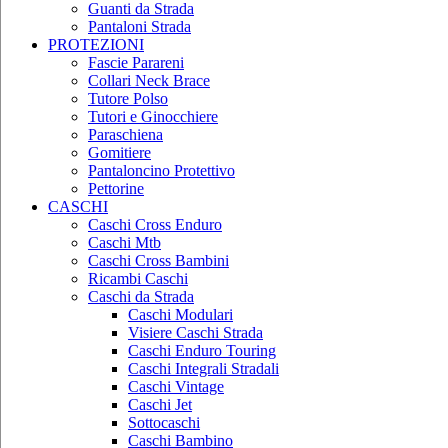
Guanti da Strada
Pantaloni Strada
PROTEZIONI
Fascie Parareni
Collari Neck Brace
Tutore Polso
Tutori e Ginocchiere
Paraschiena
Gomitiere
Pantaloncino Protettivo
Pettorine
CASCHI
Caschi Cross Enduro
Caschi Mtb
Caschi Cross Bambini
Ricambi Caschi
Caschi da Strada
Caschi Modulari
Visiere Caschi Strada
Caschi Enduro Touring
Caschi Integrali Stradali
Caschi Vintage
Caschi Jet
Sottocaschi
Caschi Bambino