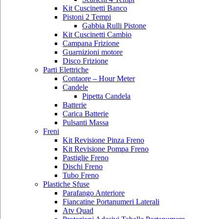
Kit Cuscinetti Banco
Pistoni 2 Tempi
Gabbia Rulli Pistone
Kit Cuscinetti Cambio
Campana Frizione
Guarnizioni motore
Disco Frizione
Parti Elettriche
Contaore – Hour Meter
Candele
Pipetta Candela
Batterie
Carica Batterie
Pulsanti Massa
Freni
Kit Revisione Pinza Freno
Kit Revisione Pompa Freno
Pastiglie Freno
Dischi Freno
Tubo Freno
Plastiche Sfuse
Parafango Anteriore
Fiancatine Portanumeri Laterali
Atv Quad