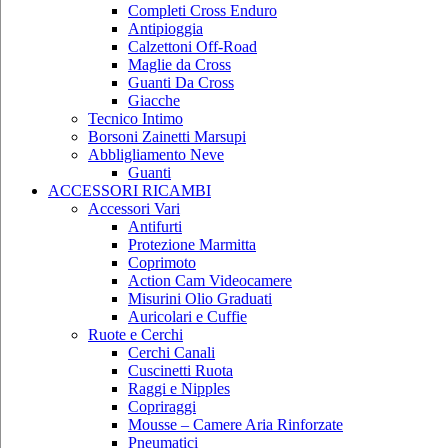
Completi Cross Enduro
Antipioggia
Calzettoni Off-Road
Maglie da Cross
Guanti Da Cross
Giacche
Tecnico Intimo
Borsoni Zainetti Marsupi
Abbligliamento Neve
Guanti
ACCESSORI RICAMBI
Accessori Vari
Antifurti
Protezione Marmitta
Coprimoto
Action Cam Videocamere
Misurini Olio Graduati
Auricolari e Cuffie
Ruote e Cerchi
Cerchi Canali
Cuscinetti Ruota
Raggi e Nipples
Copriraggi
Mousse – Camere Aria Rinforzate
Pneumatici