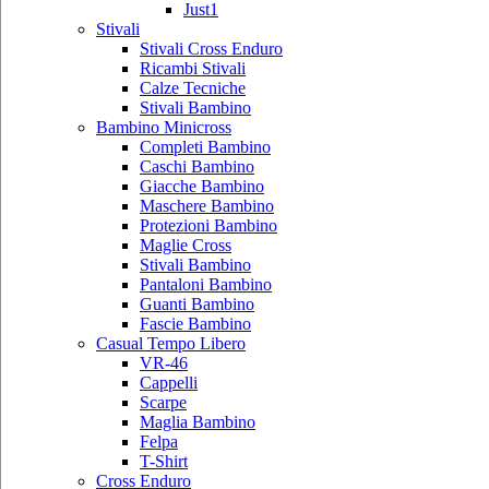
Just1
Stivali
Stivali Cross Enduro
Ricambi Stivali
Calze Tecniche
Stivali Bambino
Bambino Minicross
Completi Bambino
Caschi Bambino
Giacche Bambino
Maschere Bambino
Protezioni Bambino
Maglie Cross
Stivali Bambino
Pantaloni Bambino
Guanti Bambino
Fascie Bambino
Casual Tempo Libero
VR-46
Cappelli
Scarpe
Maglia Bambino
Felpa
T-Shirt
Cross Enduro