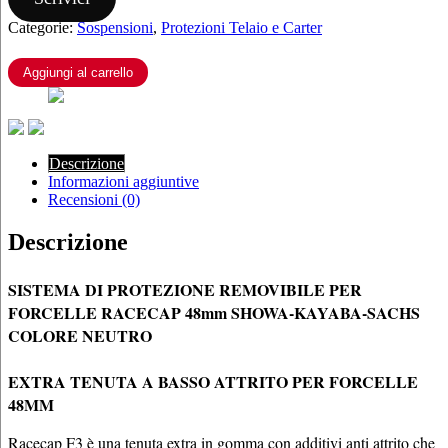
PROTEZIONE
Categorie:
Sospensioni
,
Protezioni Telaio e Carter
REMOVIBILE
PER
FORCELLE
Aggiungi al carrello
RACECAP
48mm
SHOWA-
KAYABA-
SACHS
Descrizione
quantità
Informazioni aggiuntive
Recensioni (0)
Descrizione
SISTEMA DI PROTEZIONE REMOVIBILE PER
FORCELLE RACECAP 48mm SHOWA-KAYABA-SACHS
COLORE NEUTRO
EXTRA TENUTA A BASSO ATTRITO PER FORCELLE
48MM
Racecap F3 è una tenuta extra in gomma con additivi anti attrito che