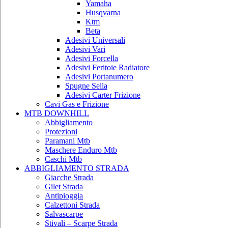
Yamaha
Husqvarna
Ktm
Beta
Adesivi Universali
Adesivi Vari
Adesivi Forcella
Adesivi Feritoie Radiatore
Adesivi Portanumero
Spugne Sella
Adesivi Carter Frizione
Cavi Gas e Frizione
MTB DOWNHILL
Abbigliamento
Protezioni
Paramani Mtb
Maschere Enduro Mtb
Caschi Mtb
ABBIGLIAMENTO STRADA
Giacche Strada
Gilet Strada
Antipioggia
Calzettoni Strada
Salvascarpe
Stivali – Scarpe Strada