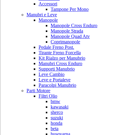
Accessori
Tampone Per Mono
Manubri e Leve
Manopole
Manopole Cross Enduro
Manopole Strada
Manopole Quad Atv
Coprimanopole
Pedale Freno Post.
Tirante Freno Forcella
Kit Rialzo per Manubrio
Manubri Cross Enduro
Supporti Manubrio
Leve Cambio
Leve e Portaleve
Paracolpi Manubrio
Parti Motore
Filtri Olio
bmw
kawasaki
sherco
suzuki
honda
beta
husqvarna