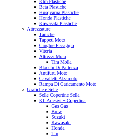
Ktm Plastiche
Beta Plastiche
Husqvarna Plastiche
Honda Plastiche
Kawasaki Plastiche
Attrezzature
Taniche
Tappeti Moto
Cinghie Fissaggio
Viteria
Attrezzi Moto
Tira Molla
Blocchi Di Partenza
Antifurti Moto
Cavalletti Alzamoto
Rampa Di Caricamento Moto
Grafiche e Selle
Selle Copertine Sella
KIt Adesivi + Copertina
Gas Gas
Bmw
Suzuki
Kawasaki
Honda
Tm