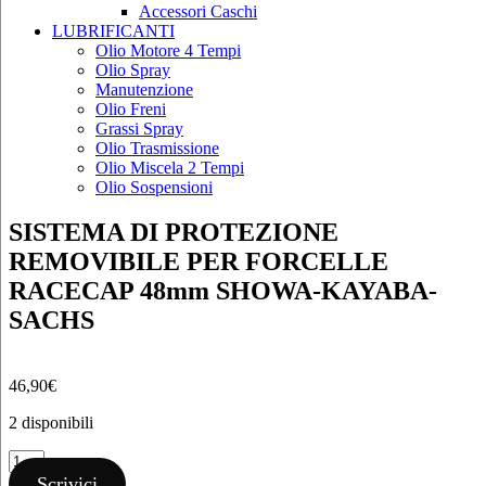
Accessori Caschi
LUBRIFICANTI
Olio Motore 4 Tempi
Olio Spray
Manutenzione
Olio Freni
Grassi Spray
Olio Trasmissione
Olio Miscela 2 Tempi
Olio Sospensioni
SISTEMA DI PROTEZIONE
REMOVIBILE PER FORCELLE
RACECAP 48mm SHOWA-KAYABA-
SACHS
46,90
€
2 disponibili
SISTEMA
DI
Scrivici