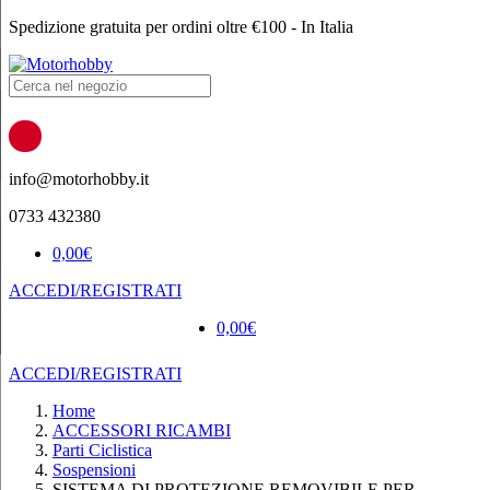
Spedizione gratuita per ordini oltre €100 - In Italia
Products
search
info@motorhobby.it
0733 432380
0,00
€
ACCEDI/REGISTRATI
0,00
€
ACCEDI/REGISTRATI
Home
ACCESSORI RICAMBI
Parti Ciclistica
Sospensioni
SISTEMA DI PROTEZIONE REMOVIBILE PER