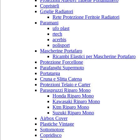
Protezioni Adesivi Tabelle Portanumero
Copristeli
Griglie Radiatori
Rete Protezione Feritoie Radiatori
Paramani
ufo plast
rtech
acerbis
polisport
Mascherine Portafaro
Ricambi Elastici per Mascherine Portafaro
Protezione Forcellone
Parafanghi Supermoto
Portatarga
Cruna e Slitta Catena
Protezioni Telaio e Carter
Paraspruzzi Riparo Mono
Honda Riparo Mono
Kawasaki Riparo Mono
Ktm Riparo Mono
Suzuki Riparo Mono
Airbox Cover
Plastiche Vintage
Sottomotore
Copridisco