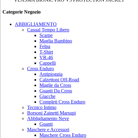
Categorie Negozio
ABBIGLIAMENTO
Casual Tempo Libero
Scarpe
Maglia Bambino
Felpa
T-Shirt
VR-46
Cappelli
Cross Enduro
Antipioggia
Calzettoni Off-Road
Maglie da Cross
Guanti Da Cross
Giacche
Completi Cross Enduro
Tecnico Intimo
Borsoni Zainetti Marsupi
Abbligliamento Neve
Guanti
Maschere e Accessori
Maschere Cross Enduro