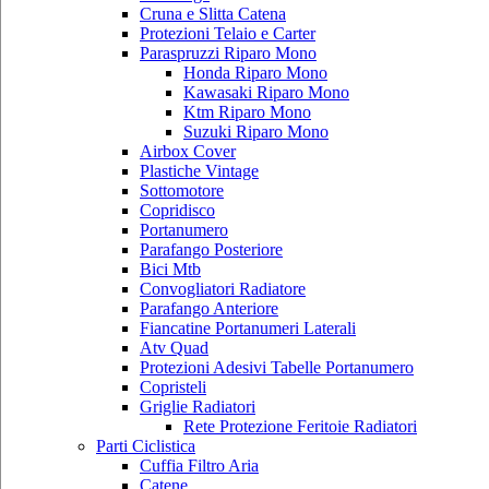
Cruna e Slitta Catena
Protezioni Telaio e Carter
Paraspruzzi Riparo Mono
Honda Riparo Mono
Kawasaki Riparo Mono
Ktm Riparo Mono
Suzuki Riparo Mono
Airbox Cover
Plastiche Vintage
Sottomotore
Copridisco
Portanumero
Parafango Posteriore
Bici Mtb
Convogliatori Radiatore
Parafango Anteriore
Fiancatine Portanumeri Laterali
Atv Quad
Protezioni Adesivi Tabelle Portanumero
Copristeli
Griglie Radiatori
Rete Protezione Feritoie Radiatori
Parti Ciclistica
Cuffia Filtro Aria
Catene