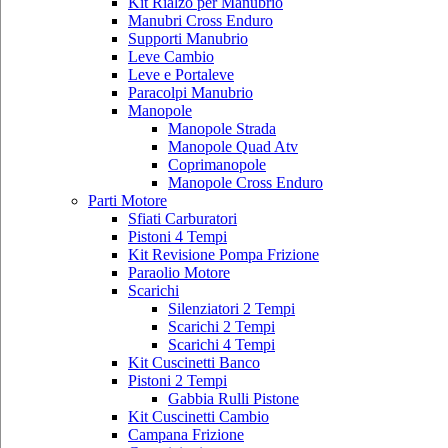
Kit Rialzo per Manubrio
Manubri Cross Enduro
Supporti Manubrio
Leve Cambio
Leve e Portaleve
Paracolpi Manubrio
Manopole
Manopole Strada
Manopole Quad Atv
Coprimanopole
Manopole Cross Enduro
Parti Motore
Sfiati Carburatori
Pistoni 4 Tempi
Kit Revisione Pompa Frizione
Paraolio Motore
Scarichi
Silenziatori 2 Tempi
Scarichi 2 Tempi
Scarichi 4 Tempi
Kit Cuscinetti Banco
Pistoni 2 Tempi
Gabbia Rulli Pistone
Kit Cuscinetti Cambio
Campana Frizione