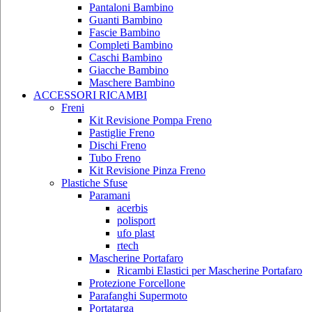
Pantaloni Bambino
Guanti Bambino
Fascie Bambino
Completi Bambino
Caschi Bambino
Giacche Bambino
Maschere Bambino
ACCESSORI RICAMBI
Freni
Kit Revisione Pompa Freno
Pastiglie Freno
Dischi Freno
Tubo Freno
Kit Revisione Pinza Freno
Plastiche Sfuse
Paramani
acerbis
polisport
ufo plast
rtech
Mascherine Portafaro
Ricambi Elastici per Mascherine Portafaro
Protezione Forcellone
Parafanghi Supermoto
Portatarga