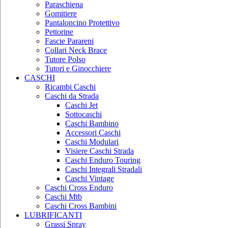
Paraschiena
Gomitiere
Pantaloncino Protettivo
Pettorine
Fascie Parareni
Collari Neck Brace
Tutore Polso
Tutori e Ginocchiere
CASCHI
Ricambi Caschi
Caschi da Strada
Caschi Jet
Sottocaschi
Caschi Bambino
Accessori Caschi
Caschi Modulari
Visiere Caschi Strada
Caschi Enduro Touring
Caschi Integrali Stradali
Caschi Vintage
Caschi Cross Enduro
Caschi Mtb
Caschi Cross Bambini
LUBRIFICANTI
Grassi Spray