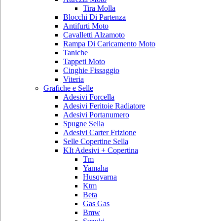
Tira Molla
Blocchi Di Partenza
Antifurti Moto
Cavalletti Alzamoto
Rampa Di Caricamento Moto
Taniche
Tappeti Moto
Cinghie Fissaggio
Viteria
Grafiche e Selle
Adesivi Forcella
Adesivi Feritoie Radiatore
Adesivi Portanumero
Spugne Sella
Adesivi Carter Frizione
Selle Copertine Sella
KIt Adesivi + Copertina
Tm
Yamaha
Husqvarna
Ktm
Beta
Gas Gas
Bmw