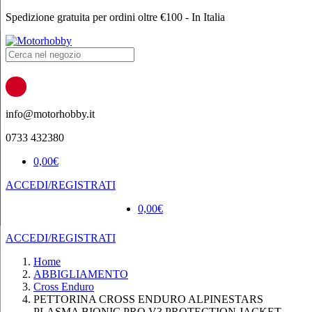
Spedizione gratuita per ordini oltre €100 - In Italia
Products
search
info@motorhobby.it
0733 432380
0,00
€
ACCEDI/REGISTRATI
0,00
€
ACCEDI/REGISTRATI
Home
ABBIGLIAMENTO
Cross Enduro
PETTORINA CROSS ENDURO ALPINESTARS
PLASMA BIONIC PRO V3 PROTECTION JACKET