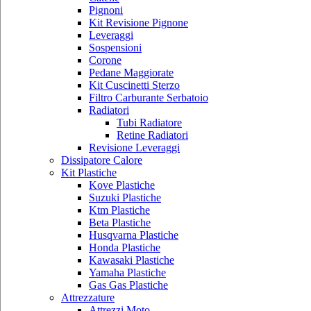
Pignoni
Kit Revisione Pignone
Leveraggi
Sospensioni
Corone
Pedane Maggiorate
Kit Cuscinetti Sterzo
Filtro Carburante Serbatoio
Radiatori
Tubi Radiatore
Retine Radiatori
Revisione Leveraggi
Dissipatore Calore
Kit Plastiche
Kove Plastiche
Suzuki Plastiche
Ktm Plastiche
Beta Plastiche
Husqvarna Plastiche
Honda Plastiche
Kawasaki Plastiche
Yamaha Plastiche
Gas Gas Plastiche
Attrezzature
Attrezzi Moto