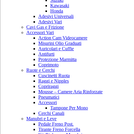
Suzuki
Kawasaki
Honda
Adesivi Universali
Adesivi Vari
Cavi Gas e Frizione
Accessori Vari
Action Cam Videocamere
Misurini Olio Graduati
Auricolari e Cuffie
Antifurti
Protezione Marmitta
Coprimoto
Ruote e Cerchi
Cuscinetti Ruota
Raggi e Nipples
Copriraggi
Mousse – Camere Aria Rinforzate
Pneumatici
Accessori
Tampone Per Mono
Cerchi Canali
Manubri e Leve
Pedale Freno Post.
Tirante Freno Forcella