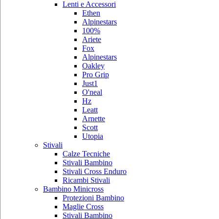
Lenti e Accessori
Ethen
Alpinestars
100%
Ariete
Fox
Alpinestars
Oakley
Pro Grip
Just1
O'neal
Hz
Leatt
Arnette
Scott
Utopia
Stivali
Calze Tecniche
Stivali Bambino
Stivali Cross Enduro
Ricambi Stivali
Bambino Minicross
Protezioni Bambino
Maglie Cross
Stivali Bambino