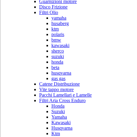
Guarnizioni motore
Disco Frizione
Filtri Olio
yamaha
husaberg
ktm
polaris
bmw
kawasaki
sherco
suzuki
honda
beta
husqvarna
gas gas
Catene Distribuzione
Vite tappo motore
Pacchi Lamellari e Lamelle
Filtri Aria Cross Enduro
Honda
Suzuki
Yamaha
Kawasaki
Husqvarna
Ktm