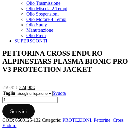
Olio Trasmissione
Olio Miscela 2 Tempi
Olio Sospensioni
Olio Motore 4 Tempi
Olio Spray
Manutenzione
Olio Freni
SUPERSCONTI
PETTORINA CROSS ENDURO
ALPINESTARS PLASMA BIONIC PRO
V3 PROTECTION JACKET
Il
Il
259,95
€
224,90
€
prezzo
prezzo
Taglia
Svuota
originale
attuale
PETTORINA
era:
è:
CROSS
259,95€.
224,90€.
ENDURO
Scrivici
ALPINESTARS
COD:
6500125-132
Categorie:
PROTEZIONI
,
Pettorine
,
Cross
PLASMA
Enduro
BIONIC
PRO