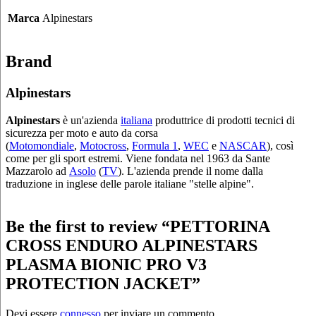
Marca
Alpinestars
Brand
Alpinestars
Alpinestars
è un'azienda
italiana
produttrice di prodotti tecnici di
sicurezza per moto e auto da corsa
(
Motomondiale
,
Motocross
,
Formula 1
,
WEC
e
NASCAR
), così
come per gli sport estremi. Viene fondata nel 1963 da Sante
Mazzarolo ad
Asolo
(
TV
). L'azienda prende il nome dalla
traduzione in inglese delle parole italiane "stelle alpine".
Be the first to review “PETTORINA
CROSS ENDURO ALPINESTARS
PLASMA BIONIC PRO V3
PROTECTION JACKET”
Devi essere
connesso
per inviare un commento.