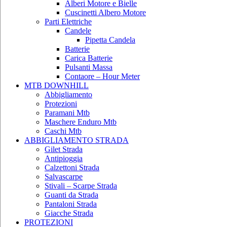
Alberi Motore e Bielle
Cuscinetti Albero Motore
Parti Elettriche
Candele
Pipetta Candela
Batterie
Carica Batterie
Pulsanti Massa
Contaore – Hour Meter
MTB DOWNHILL
Abbigliamento
Protezioni
Paramani Mtb
Maschere Enduro Mtb
Caschi Mtb
ABBIGLIAMENTO STRADA
Gilet Strada
Antipioggia
Calzettoni Strada
Salvascarpe
Stivali – Scarpe Strada
Guanti da Strada
Pantaloni Strada
Giacche Strada
PROTEZIONI