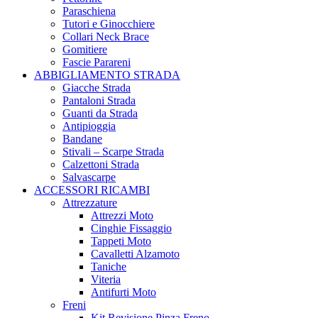
Paraschiena
Tutori e Ginocchiere
Collari Neck Brace
Gomitiere
Fascie Parareni
ABBIGLIAMENTO STRADA
Giacche Strada
Pantaloni Strada
Guanti da Strada
Antipioggia
Bandane
Stivali – Scarpe Strada
Calzettoni Strada
Salvascarpe
ACCESSORI RICAMBI
Attrezzature
Attrezzi Moto
Cinghie Fissaggio
Tappeti Moto
Cavalletti Alzamoto
Taniche
Viteria
Antifurti Moto
Freni
Kit Revisione Pinza Freno