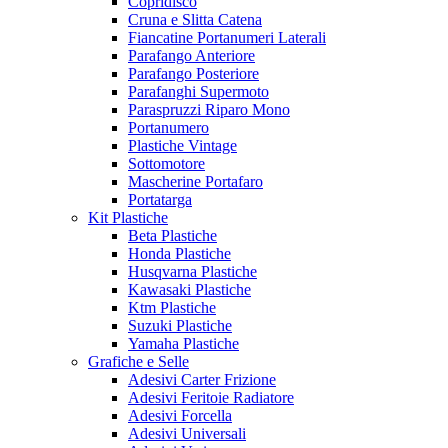
Copridisco
Cruna e Slitta Catena
Fiancatine Portanumeri Laterali
Parafango Anteriore
Parafango Posteriore
Parafanghi Supermoto
Paraspruzzi Riparo Mono
Portanumero
Plastiche Vintage
Sottomotore
Mascherine Portafaro
Portatarga
Kit Plastiche
Beta Plastiche
Honda Plastiche
Husqvarna Plastiche
Kawasaki Plastiche
Ktm Plastiche
Suzuki Plastiche
Yamaha Plastiche
Grafiche e Selle
Adesivi Carter Frizione
Adesivi Feritoie Radiatore
Adesivi Forcella
Adesivi Universali