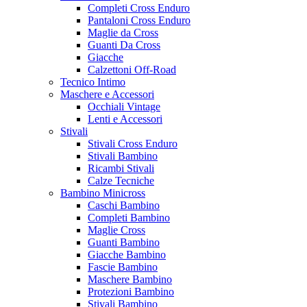
Completi Cross Enduro
Pantaloni Cross Enduro
Maglie da Cross
Guanti Da Cross
Giacche
Calzettoni Off-Road
Tecnico Intimo
Maschere e Accessori
Occhiali Vintage
Lenti e Accessori
Stivali
Stivali Cross Enduro
Stivali Bambino
Ricambi Stivali
Calze Tecniche
Bambino Minicross
Caschi Bambino
Completi Bambino
Maglie Cross
Guanti Bambino
Giacche Bambino
Fascie Bambino
Maschere Bambino
Protezioni Bambino
Stivali Bambino