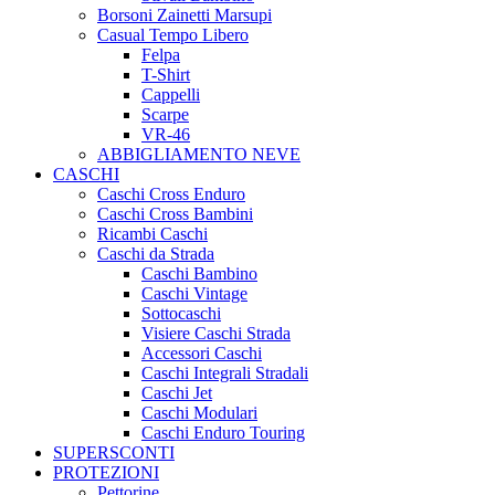
Borsoni Zainetti Marsupi
Casual Tempo Libero
Felpa
T-Shirt
Cappelli
Scarpe
VR-46
ABBIGLIAMENTO NEVE
CASCHI
Caschi Cross Enduro
Caschi Cross Bambini
Ricambi Caschi
Caschi da Strada
Caschi Bambino
Caschi Vintage
Sottocaschi
Visiere Caschi Strada
Accessori Caschi
Caschi Integrali Stradali
Caschi Jet
Caschi Modulari
Caschi Enduro Touring
SUPERSCONTI
PROTEZIONI
Pettorine