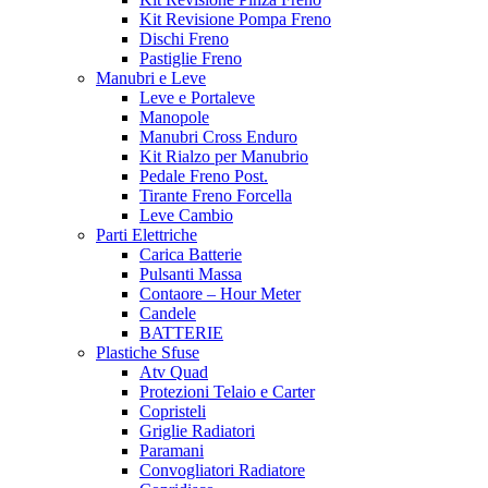
Kit Revisione Pompa Freno
Dischi Freno
Pastiglie Freno
Manubri e Leve
Leve e Portaleve
Manopole
Manubri Cross Enduro
Kit Rialzo per Manubrio
Pedale Freno Post.
Tirante Freno Forcella
Leve Cambio
Parti Elettriche
Carica Batterie
Pulsanti Massa
Contaore – Hour Meter
Candele
BATTERIE
Plastiche Sfuse
Atv Quad
Protezioni Telaio e Carter
Copristeli
Griglie Radiatori
Paramani
Convogliatori Radiatore