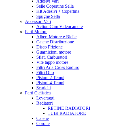
Adesivi Vari
Selle Copertine Sella
KIt Adesivi + Copertina
Spugne Sella
Accessori Vari
Action Cam Videocamere
Parti Motore
Alberi Motore e Bielle
Catene Distribuzione
Disco Frizione
Guarnizioni motore
Sfiati Carburatori
Vite tappo motore
Filtri Aria Cross Enduro
Filtri Olio
Pistoni 2 Tempi
Pistoni 4 Tempi
Scarichi
Parti Ciclistica
Leveraggi
Radiatori
RETINE RADIATORI
TUBI RADIATORE
Catene
Corone