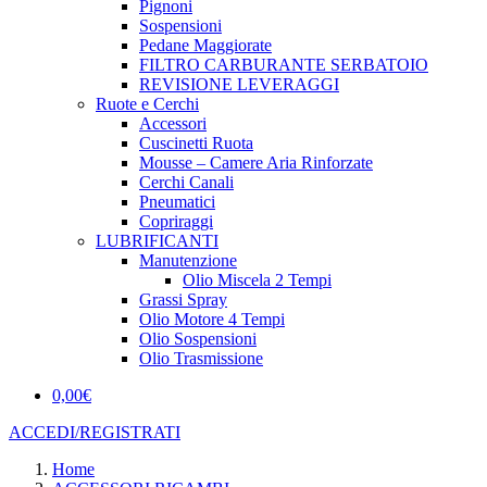
Pignoni
Sospensioni
Pedane Maggiorate
FILTRO CARBURANTE SERBATOIO
REVISIONE LEVERAGGI
Ruote e Cerchi
Accessori
Cuscinetti Ruota
Mousse – Camere Aria Rinforzate
Cerchi Canali
Pneumatici
Copriraggi
LUBRIFICANTI
Manutenzione
Olio Miscela 2 Tempi
Grassi Spray
Olio Motore 4 Tempi
Olio Sospensioni
Olio Trasmissione
0,00
€
ACCEDI/REGISTRATI
Home