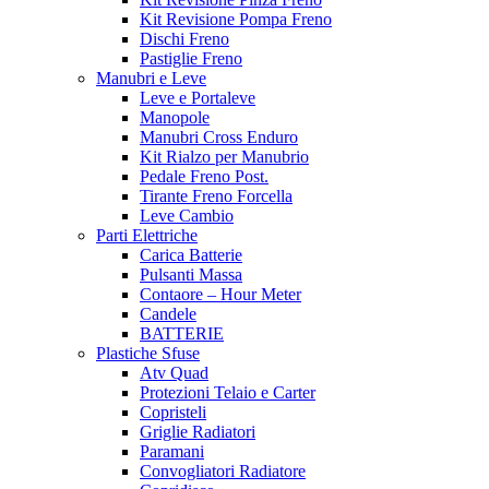
Kit Revisione Pompa Freno
Dischi Freno
Pastiglie Freno
Manubri e Leve
Leve e Portaleve
Manopole
Manubri Cross Enduro
Kit Rialzo per Manubrio
Pedale Freno Post.
Tirante Freno Forcella
Leve Cambio
Parti Elettriche
Carica Batterie
Pulsanti Massa
Contaore – Hour Meter
Candele
BATTERIE
Plastiche Sfuse
Atv Quad
Protezioni Telaio e Carter
Copristeli
Griglie Radiatori
Paramani
Convogliatori Radiatore