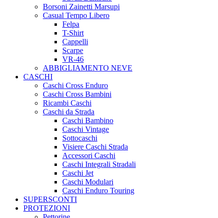
Borsoni Zainetti Marsupi
Casual Tempo Libero
Felpa
T-Shirt
Cappelli
Scarpe
VR-46
ABBIGLIAMENTO NEVE
CASCHI
Caschi Cross Enduro
Caschi Cross Bambini
Ricambi Caschi
Caschi da Strada
Caschi Bambino
Caschi Vintage
Sottocaschi
Visiere Caschi Strada
Accessori Caschi
Caschi Integrali Stradali
Caschi Jet
Caschi Modulari
Caschi Enduro Touring
SUPERSCONTI
PROTEZIONI
Pettorine