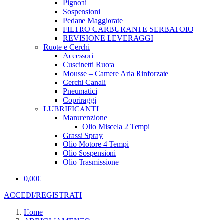
Pignoni
Sospensioni
Pedane Maggiorate
FILTRO CARBURANTE SERBATOIO
REVISIONE LEVERAGGI
Ruote e Cerchi
Accessori
Cuscinetti Ruota
Mousse – Camere Aria Rinforzate
Cerchi Canali
Pneumatici
Copriraggi
LUBRIFICANTI
Manutenzione
Olio Miscela 2 Tempi
Grassi Spray
Olio Motore 4 Tempi
Olio Sospensioni
Olio Trasmissione
0,00
€
ACCEDI/REGISTRATI
Home