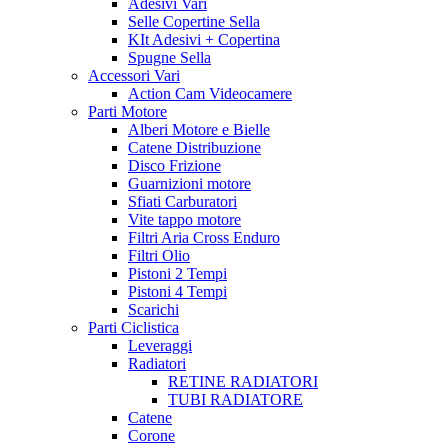
Adesivi Vari
Selle Copertine Sella
KIt Adesivi + Copertina
Spugne Sella
Accessori Vari
Action Cam Videocamere
Parti Motore
Alberi Motore e Bielle
Catene Distribuzione
Disco Frizione
Guarnizioni motore
Sfiati Carburatori
Vite tappo motore
Filtri Aria Cross Enduro
Filtri Olio
Pistoni 2 Tempi
Pistoni 4 Tempi
Scarichi
Parti Ciclistica
Leveraggi
Radiatori
RETINE RADIATORI
TUBI RADIATORE
Catene
Corone