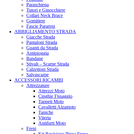
Paraschiena
Tutori e Ginocchiere
Collari Neck Brace
Gomitiere
Fascie Parareni
ABBIGLIAMENTO STRADA
Giacche Strada
Pantaloni Strada
Guanti da Strada
Antipioggia
Bandane
Stivali – Scarpe Strada
Calzettoni Strada
Salvascarpe
ACCESSORI RICAMBI
Attrezzature
Attrezzi Moto
Cinghie Fissaggio
Tappeti Moto
Cavalletti Alzamoto
Taniche
Viteria
Antifurti Moto
Freni
Kit Revisione Pinza Freno