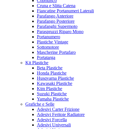
Copridisco
Cruna e Slitta Catena
Fiancatine Portanumeri Laterali
Parafango Anteriore
Parafango Posteriore
Parafanghi Supermoto
Paraspruzzi Riparo Mono
Portanumero
Plastiche Vintage
Sottomotore
Mascherine Portafaro
Portatarga
Kit Plastiche
Beta Plastiche
Honda Plastiche
Husqvarna Plastiche
Kawasaki Plastiche
Ktm Plastiche
Suzuki Plastiche
Yamaha Plastiche
Grafiche e Selle
Adesivi Carter Frizione
Adesivi Feritoie Radiatore
Adesivi Forcella
Adesivi Universali