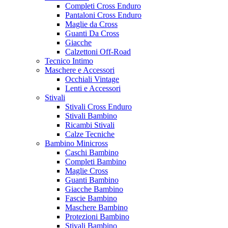
Completi Cross Enduro
Pantaloni Cross Enduro
Maglie da Cross
Guanti Da Cross
Giacche
Calzettoni Off-Road
Tecnico Intimo
Maschere e Accessori
Occhiali Vintage
Lenti e Accessori
Stivali
Stivali Cross Enduro
Stivali Bambino
Ricambi Stivali
Calze Tecniche
Bambino Minicross
Caschi Bambino
Completi Bambino
Maglie Cross
Guanti Bambino
Giacche Bambino
Fascie Bambino
Maschere Bambino
Protezioni Bambino
Stivali Bambino