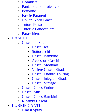
Gomitiere
Pantaloncino Protettivo
Pettorine
Fascie Parareni
Collari Neck Brace
Tutore Polso
Tutori e Ginocchiere
Paraschiena
CASCHI
Caschi da Strada
Caschi Jet
Sottocaschi
Caschi Bambino
Accessori Caschi
Caschi Modulari
Visiere Caschi Strada
Caschi Enduro Touring
Caschi Integrali Stradali
Caschi Vintage
Caschi Cross Enduro
Caschi Mtb
Caschi Cross Bambini
Ricambi Caschi
LUBRIFICANTI
Grassi Spray