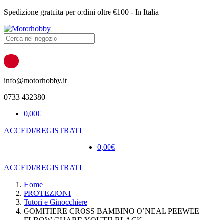
Spedizione gratuita per ordini oltre €100 - In Italia
Products
search
info@motorhobby.it
0733 432380
0,00
€
ACCEDI/REGISTRATI
0,00
€
ACCEDI/REGISTRATI
Home
PROTEZIONI
Tutori e Ginocchiere
GOMITIERE CROSS BAMBINO O’NEAL PEEWEE
ELBOW GUARD YOUTH BLACK