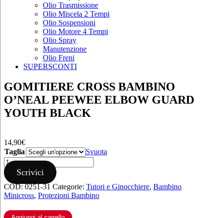
Olio Trasmissione
Olio Miscela 2 Tempi
Olio Sospensioni
Olio Motore 4 Tempi
Olio Spray
Manutenzione
Olio Freni
SUPERSCONTI
GOMITIERE CROSS BAMBINO
O’NEAL PEEWEE ELBOW GUARD
YOUTH BLACK
14,90
€
Taglia
Svuota
GOMITIERE
CROSS
Scrivici
BAMBINO
COD:
0251-31
Categorie:
Tutori e Ginocchiere
,
Bambino
O’NEAL
Minicross
,
Protezioni Bambino
PEEWEE
ELBOW
GUARD
Aggiungi al carrello