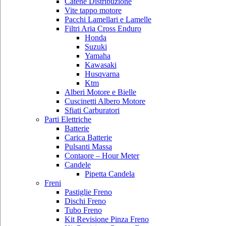
Catene Distribuzione
Vite tappo motore
Pacchi Lamellari e Lamelle
Filtri Aria Cross Enduro
Honda
Suzuki
Yamaha
Kawasaki
Husqvarna
Ktm
Alberi Motore e Bielle
Cuscinetti Albero Motore
Sfiati Carburatori
Parti Elettriche
Batterie
Carica Batterie
Pulsanti Massa
Contaore – Hour Meter
Candele
Pipetta Candela
Freni
Pastiglie Freno
Dischi Freno
Tubo Freno
Kit Revisione Pinza Freno