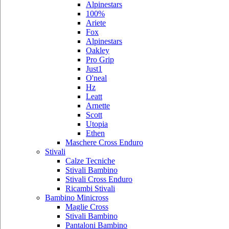
Alpinestars
100%
Ariete
Fox
Alpinestars
Oakley
Pro Grip
Just1
O'neal
Hz
Leatt
Arnette
Scott
Utopia
Ethen
Maschere Cross Enduro
Stivali
Calze Tecniche
Stivali Bambino
Stivali Cross Enduro
Ricambi Stivali
Bambino Minicross
Maglie Cross
Stivali Bambino
Pantaloni Bambino