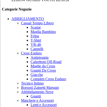
Categorie Negozio
ABBIGLIAMENTO
Casual Tempo Libero
Scarpe
Maglia Bambino
Felpa
T-Shirt
VR-46
Cappelli
Cross Enduro
Antipioggia
Calzettoni Off-Road
Maglie da Cross
Guanti Da Cross
Giacche
Completi Cross Enduro
Tecnico Intimo
Borsoni Zainetti Marsupi
Abbligliamento Neve
Guanti
Maschere e Accessori
Lenti e Accessori