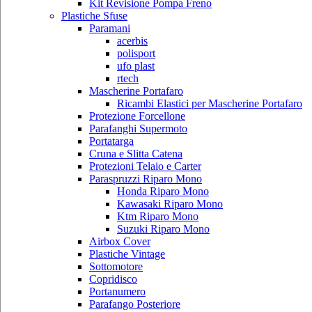
Kit Revisione Pompa Freno
Plastiche Sfuse
Paramani
acerbis
polisport
ufo plast
rtech
Mascherine Portafaro
Ricambi Elastici per Mascherine Portafaro
Protezione Forcellone
Parafanghi Supermoto
Portatarga
Cruna e Slitta Catena
Protezioni Telaio e Carter
Paraspruzzi Riparo Mono
Honda Riparo Mono
Kawasaki Riparo Mono
Ktm Riparo Mono
Suzuki Riparo Mono
Airbox Cover
Plastiche Vintage
Sottomotore
Copridisco
Portanumero
Parafango Posteriore