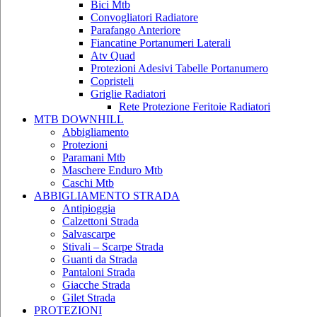
Bici Mtb
Convogliatori Radiatore
Parafango Anteriore
Fiancatine Portanumeri Laterali
Atv Quad
Protezioni Adesivi Tabelle Portanumero
Copristeli
Griglie Radiatori
Rete Protezione Feritoie Radiatori
MTB DOWNHILL
Abbigliamento
Protezioni
Paramani Mtb
Maschere Enduro Mtb
Caschi Mtb
ABBIGLIAMENTO STRADA
Antipioggia
Calzettoni Strada
Salvascarpe
Stivali – Scarpe Strada
Guanti da Strada
Pantaloni Strada
Giacche Strada
Gilet Strada
PROTEZIONI