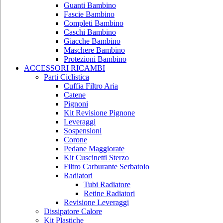
Guanti Bambino
Fascie Bambino
Completi Bambino
Caschi Bambino
Giacche Bambino
Maschere Bambino
Protezioni Bambino
ACCESSORI RICAMBI
Parti Ciclistica
Cuffia Filtro Aria
Catene
Pignoni
Kit Revisione Pignone
Leveraggi
Sospensioni
Corone
Pedane Maggiorate
Kit Cuscinetti Sterzo
Filtro Carburante Serbatoio
Radiatori
Tubi Radiatore
Retine Radiatori
Revisione Leveraggi
Dissipatore Calore
Kit Plastiche