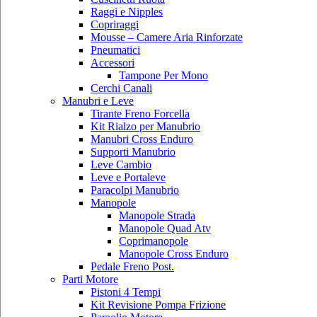
Raggi e Nipples
Copriraggi
Mousse – Camere Aria Rinforzate
Pneumatici
Accessori
Tampone Per Mono
Cerchi Canali
Manubri e Leve
Tirante Freno Forcella
Kit Rialzo per Manubrio
Manubri Cross Enduro
Supporti Manubrio
Leve Cambio
Leve e Portaleve
Paracolpi Manubrio
Manopole
Manopole Strada
Manopole Quad Atv
Coprimanopole
Manopole Cross Enduro
Pedale Freno Post.
Parti Motore
Pistoni 4 Tempi
Kit Revisione Pompa Frizione