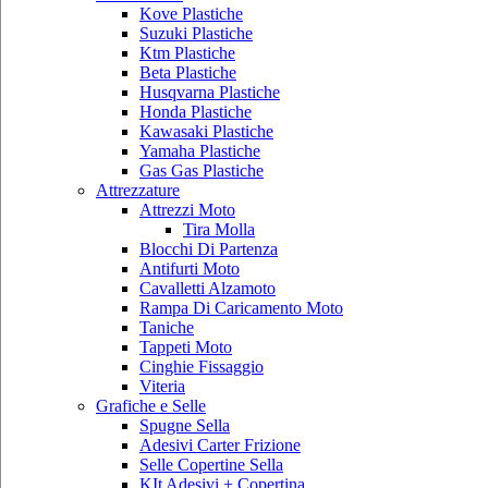
Kove Plastiche
Suzuki Plastiche
Ktm Plastiche
Beta Plastiche
Husqvarna Plastiche
Honda Plastiche
Kawasaki Plastiche
Yamaha Plastiche
Gas Gas Plastiche
Attrezzature
Attrezzi Moto
Tira Molla
Blocchi Di Partenza
Antifurti Moto
Cavalletti Alzamoto
Rampa Di Caricamento Moto
Taniche
Tappeti Moto
Cinghie Fissaggio
Viteria
Grafiche e Selle
Spugne Sella
Adesivi Carter Frizione
Selle Copertine Sella
KIt Adesivi + Copertina