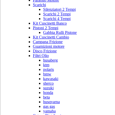
Paraolio Motore
Scarichi
Silenziatori 2 Tempi
Scarichi 2 Tempi
Scarichi 4 Tempi
Kit Cuscinetti Banco
Pistoni 2 Tempi
Gabbia Rulli Pistone
Kit Cuscinetti Cambio
Campana Frizione
Guarnizioni motore
Disco Frizione
Filtri Olio
husaberg
ktm
polaris
bmw
kawasaki
sherco
suzuki
honda
beta
husqvarna
gas gas
yamaha