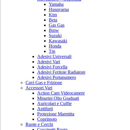
Yamaha
Husqvarna
Ktm
Beta
Gas Gas
Bmw
Suzuki
Kawasaki
Honda
Tm
Adesivi Universali
Adesivi Vari
Adesivi Forcella
Adesivi Feritoie Radiatore
Adesivi Portanumero
Cavi Gas e Frizione
Accessori Vari
Action Cam Videocamere
Misurini Olio Graduati
Auricolari e Cuffie
Antifurti
Protezione Marmitta
Coprimoto
Ruote e Cerchi
Cuscinetti Ruota