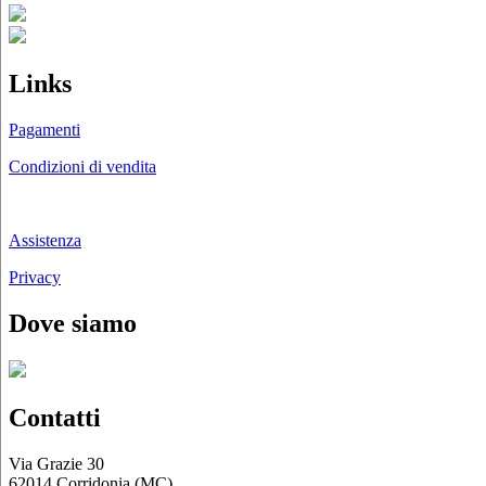
scelte
nella
pagina
del
Links
prodotto
Pagamenti
Condizioni di vendita
Chi siamo
Assistenza
Privacy
Dove siamo
Contatti
Via Grazie 30
62014 Corridonia (MC)