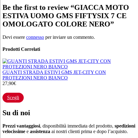
Be the first to review “GIACCA MOTO
ESTIVA UOMO GMS FIFTYSIX 7 CE
OMOLOGATO COLORE NERO”
Devi essere
connesso
per inviare un commento.
Prodotti Correlati
GUANTI STRADA ESTIVI GMS JET-CITY CON
PROTEZIONI NERO BIANCO
27,90
€
Questo
prodotto
Scegli
ha
più
varianti.
Su di noi
Le
opzioni
Prezzi vantaggiosi
, disponibilità immediata del prodotto,
spedizioni
possono
velocissime
e
assistenza
ai nostri clienti prima e dopo l’acquisto.
essere