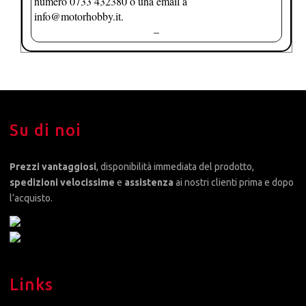
numero 0733 432380 o una email a
info@motorhobby.it.
–
Su di noi
Prezzi vantaggiosi
, disponibilità immediata del prodotto,
spedizioni velocissime
e
assistenza
ai nostri clienti prima e dopo
l’acquisto.
Links