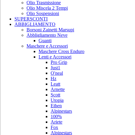
Olio Trasmissione
Olio Miscela 2 Tempi
Olio Sospensioni
SUPERSCONTI
ABBIGLIAMENTO
Borsoni Zainetti Marsupi
Abbligliamento Neve
Guanti
Maschere e Accessori
Maschere Cross Enduro
Lenti e Accessori
Pro Grip
Just1
O'neal
Hz
Leatt
Arnette
Scott
Utopia
Ethen
Alpinestars
100%
Ariete
Fox
Alpinestars