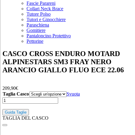
Fascie Parareni
Collari Neck Brace
Tutore Polso
Tutori e Ginocchiere
Paraschiena
Gomitiere
Pantaloncino Protettivo
Pettorine
CASCO CROSS ENDURO MOTARD
ALPINESTARS SM3 FRAY NERO
ARANCIO GIALLO FLUO ECE 22.06
209,90
€
Taglia Casco
Svuota
CASCO
CROSS
ENDURO
Guida Taglie
MOTARD
TAGLIA DEL CASCO
ALPINESTARS
SM3
FRAY