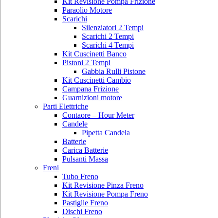
Kit Revisione Pompa Frizione
Paraolio Motore
Scarichi
Silenziatori 2 Tempi
Scarichi 2 Tempi
Scarichi 4 Tempi
Kit Cuscinetti Banco
Pistoni 2 Tempi
Gabbia Rulli Pistone
Kit Cuscinetti Cambio
Campana Frizione
Guarnizioni motore
Parti Elettriche
Contaore – Hour Meter
Candele
Pipetta Candela
Batterie
Carica Batterie
Pulsanti Massa
Freni
Tubo Freno
Kit Revisione Pinza Freno
Kit Revisione Pompa Freno
Pastiglie Freno
Dischi Freno