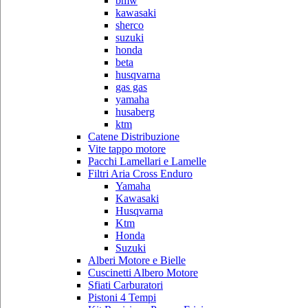
bmw
kawasaki
sherco
suzuki
honda
beta
husqvarna
gas gas
yamaha
husaberg
ktm
Catene Distribuzione
Vite tappo motore
Pacchi Lamellari e Lamelle
Filtri Aria Cross Enduro
Yamaha
Kawasaki
Husqvarna
Ktm
Honda
Suzuki
Alberi Motore e Bielle
Cuscinetti Albero Motore
Sfiati Carburatori
Pistoni 4 Tempi