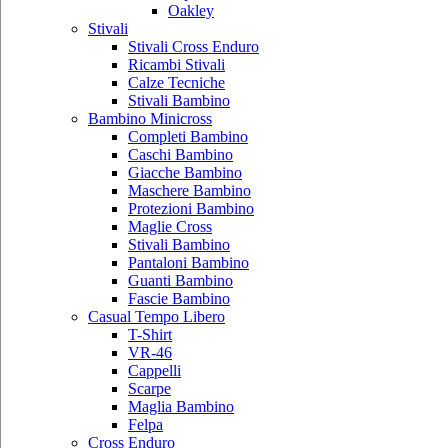
Oakley
Stivali
Stivali Cross Enduro
Ricambi Stivali
Calze Tecniche
Stivali Bambino
Bambino Minicross
Completi Bambino
Caschi Bambino
Giacche Bambino
Maschere Bambino
Protezioni Bambino
Maglie Cross
Stivali Bambino
Pantaloni Bambino
Guanti Bambino
Fascie Bambino
Casual Tempo Libero
T-Shirt
VR-46
Cappelli
Scarpe
Maglia Bambino
Felpa
Cross Enduro