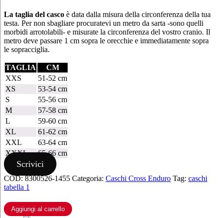
NERO
ARANCIO
La taglia del casco
è data dalla misura della circonferenza della tua
GIALLO
testa. Per non sbagliare procuratevi un metro da sarta -sono quelli
FLUO
morbidi arrotolabili- e misurate la circonferenza del vostro cranio. Il
ECE
metro deve passare 1 cm sopra le orecchie e immediatamente sopra
22.06
le sopracciglia.
quantità
TAGLIA
CM
XXS
51-52 cm
XS
53-54 cm
S
55-56 cm
M
57-58 cm
L
59-60 cm
XL
61-62 cm
XXL
63-64 cm
XXXL
65-66 cm
Scrivici
COD:
8300526-1455
Categoria:
Caschi Cross Enduro
Tag:
caschi
tabella 1
Aggiungi al carrello