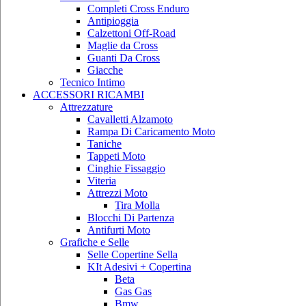
Completi Cross Enduro
Antipioggia
Calzettoni Off-Road
Maglie da Cross
Guanti Da Cross
Giacche
Tecnico Intimo
ACCESSORI RICAMBI
Attrezzature
Cavalletti Alzamoto
Rampa Di Caricamento Moto
Taniche
Tappeti Moto
Cinghie Fissaggio
Viteria
Attrezzi Moto
Tira Molla
Blocchi Di Partenza
Antifurti Moto
Grafiche e Selle
Selle Copertine Sella
KIt Adesivi + Copertina
Beta
Gas Gas
Bmw