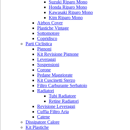
Suzuki Riparo Mono
Honda Riparo Mono
Kawasaki Riparo Mono
Ktm Riparo Mono
Airbox Cover
Plastiche Vintage
Sottomotore
Copridisco
Parti Ciclistica
Pignoni
Kit Revisione Pignone
Leveraggi
Sospensioni
Corone
Pedane Maggiorate
Kit Cuscinetti Sterzo
Filtro Carburante Serbatoio
Radiatori
Tubi Radiatore
Retine Radiatori
Revisione Leveraggi
Cuffia Filtro Aria
Catene
Dissipatore Calore
Kit Plastiche