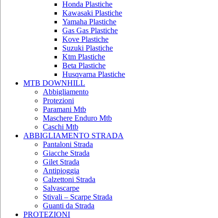
Honda Plastiche
Kawasaki Plastiche
Yamaha Plastiche
Gas Gas Plastiche
Kove Plastiche
Suzuki Plastiche
Ktm Plastiche
Beta Plastiche
Husqvarna Plastiche
MTB DOWNHILL
Abbigliamento
Protezioni
Paramani Mtb
Maschere Enduro Mtb
Caschi Mtb
ABBIGLIAMENTO STRADA
Pantaloni Strada
Giacche Strada
Gilet Strada
Antipioggia
Calzettoni Strada
Salvascarpe
Stivali – Scarpe Strada
Guanti da Strada
PROTEZIONI