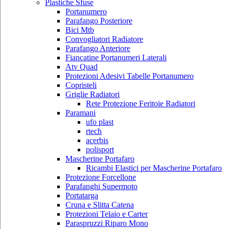
Plastiche Sfuse
Portanumero
Parafango Posteriore
Bici Mtb
Convogliatori Radiatore
Parafango Anteriore
Fiancatine Portanumeri Laterali
Atv Quad
Protezioni Adesivi Tabelle Portanumero
Copristeli
Griglie Radiatori
Rete Protezione Feritoie Radiatori
Paramani
ufo plast
rtech
acerbis
polisport
Mascherine Portafaro
Ricambi Elastici per Mascherine Portafaro
Protezione Forcellone
Parafanghi Supermoto
Portatarga
Cruna e Slitta Catena
Protezioni Telaio e Carter
Paraspruzzi Riparo Mono