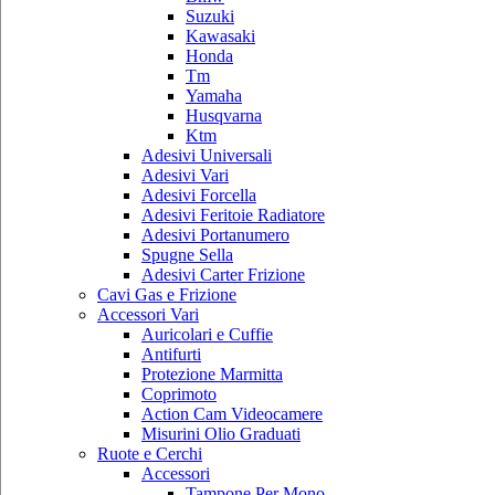
Suzuki
Kawasaki
Honda
Tm
Yamaha
Husqvarna
Ktm
Adesivi Universali
Adesivi Vari
Adesivi Forcella
Adesivi Feritoie Radiatore
Adesivi Portanumero
Spugne Sella
Adesivi Carter Frizione
Cavi Gas e Frizione
Accessori Vari
Auricolari e Cuffie
Antifurti
Protezione Marmitta
Coprimoto
Action Cam Videocamere
Misurini Olio Graduati
Ruote e Cerchi
Accessori
Tampone Per Mono