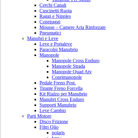
Cerchi Canali
Cuscinetti Ruota
Raggi e Nipples
Copriraggi
Mousse – Camere Aria Rinforzate
Pneumatici
Manubri e Leve
Leve e Portaleve
Paracolpi Manubrio
Manopole
Manopole Cross Enduro
Manopole Strada
Manopole Quad Atv
Coprimanopole
Pedale Freno Post.
Tirante Freno Forcella
Kit Rialzo per Manubrio
Manubri Cross Enduro
Supporti Manubrio
Leve Cambio
Parti Motore
Disco Frizione
Filtri Olio
polaris