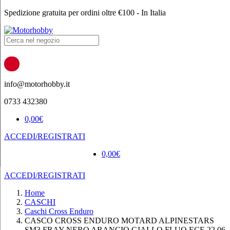
Spedizione gratuita per ordini oltre €100 - In Italia
Products
search
info@motorhobby.it
0733 432380
0,00
€
ACCEDI/REGISTRATI
0,00
€
ACCEDI/REGISTRATI
Home
CASCHI
Caschi Cross Enduro
CASCO CROSS ENDURO MOTARD ALPINESTARS
SM3 FRAY NERO ARANCIO GIALLO FLUO ECE 22.06